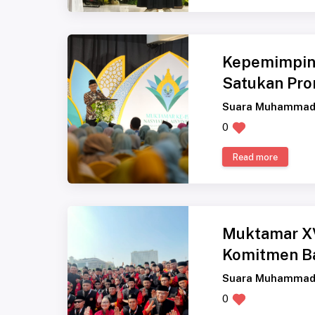
Kepemimpina
Satukan Prom
Suara Muhammad
0
Read more
Muktamar XV
Komitmen Ba
Suara Muhammad
0