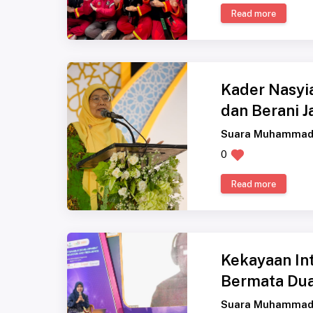
Read more
Kader Nasyia
dan Berani J
Suara Muhammad
0
Read more
Kekayaan In
Bermata Dua 
Suara Muhammad