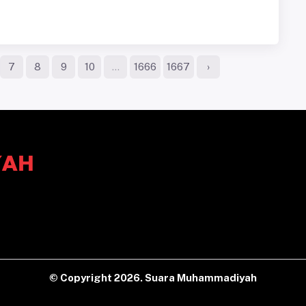
7
8
9
10
...
1666
1667
›
© Copyright
2026. Suara Muhammadiyah