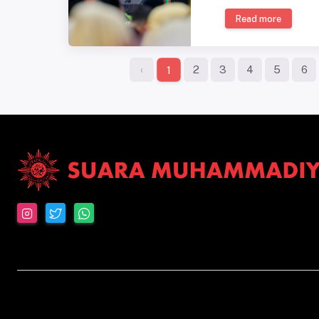
Read more
‹
2
3
4
5
6
1