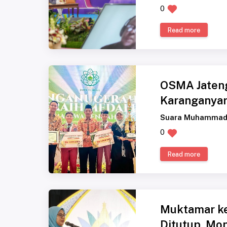
0
Read more
OSMA Jaten
Karanganyar
Suara Muhammad
0
Read more
Muktamar ke
Ditutup, Mon