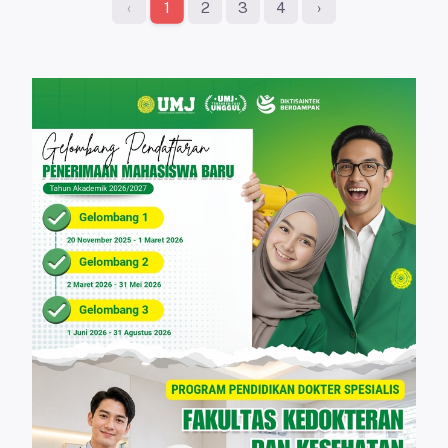
‹
2
3
4
›
1