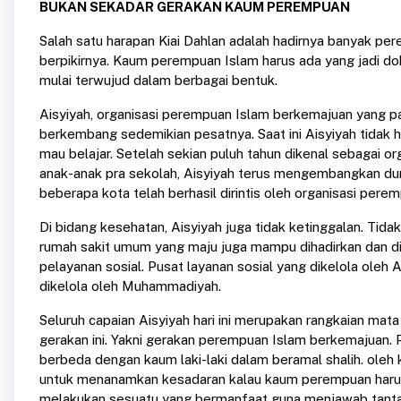
BUKAN SEKADAR GERAKAN KAUM PEREMPUAN
Salah satu harapan Kiai Dahlan adalah hadirnya banyak pe
berpikirnya. Kaum perempuan Islam harus ada yang jadi dokte
mulai terwujud dalam berbagai bentuk.
Aisyiyah, organisasi perempuan Islam berkemajuan yang pad
berkembang sedemikian pesatnya. Saat ini Aisyiyah tid
mau belajar. Setelah sekian puluh tahun dikenal sebagai o
anak-anak pra sekolah, Aisyiyah terus mengembangkan duni
beberapa kota telah berhasil dirintis oleh organisasi perem
Di bidang kesehatan, Aisyiyah juga tidak ketinggalan. Tidak 
rumah sakit umum yang maju juga mampu dihadirkan dan di
pelayanan sosial. Pusat layanan sosial yang dikelola oleh
dikelola oleh Muhammadiyah.
Seluruh capaian Aisyiyah hari ini merupakan rangkaian ma
gerakan ini. Yakni gerakan perempuan Islam berkemajuan.
berbeda dengan kaum laki-laki dalam beramal shalih. oleh k
untuk menanamkan kesadaran kalau kaum perempuan harus
melakukan sesuatu yang bermanfaat guna menjawab tant