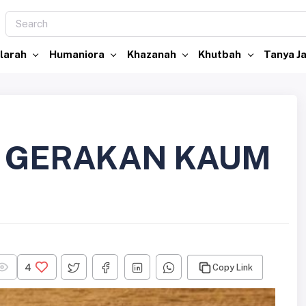
larah
Humaniora
Khazanah
Khutbah
Tanya 
 GERAKAN KAUM
4
Copy Link