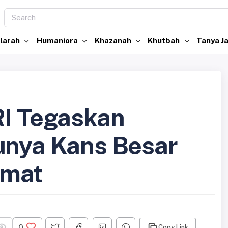
larah
Humaniora
Khazanah
Khutbah
Tanya 
RI Tegaskan
unya Kans Besar
Umat
0
Copy Link