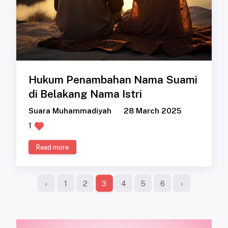
Hukum Penambahan Nama Suami
di Belakang Nama Istri
Suara Muhammadiyah
28 March 2025
1
Read more
‹
1
2
4
5
6
›
3