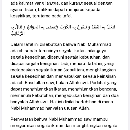
ada kalimat yang janggal dan kurang sesuai dengan
syariat Islam, bahkan dapat menjurus kepada
kesyirikan, terutama pada lafal:
تُنحَلُ بِهِ العُقَدُ وَ تَنفَرِجُ بِهِ الكُرَبُ وَتُقضَى بِهِ الحَوَاثِجُ وَ تُنَالُ بِهِ
الرَّغَائِبُ
Dalam lafal ini disebutkan bahwa Nabi Muhammad
adalah sebab terurainya segala ikatan, hilangnya
segala kesedihan, dipenuhi segala kebutuhan, dan
dicapai segala keinginan. Jadi, menurut lafal ini, yang
melepaskan segala ikatan (kesulitan), menghilangkan
segala kesedihan dan mengabulkan segala keinginan
adalah Rasulullah saw, bukan Allah swt. Padahal yang
dapat menghilangkan ikatan, menghilangkan bencana,
memenuhi kebutuhan, mengabulkan keinginan dan doa
hanyalah Allah swt. Hal ini dinilai berlebihan di mana
Nabi Muhammad hanyalah utusan Allah.
Pernyataan bahwa Nabi Muhammad saw mampu
menguraikan segala ikatan dan menghilangkan segala