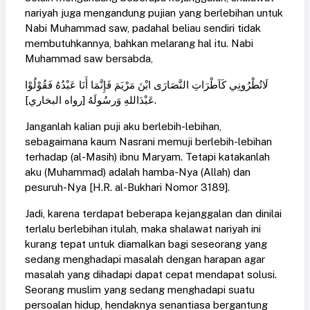
nariyah juga mengandung pujian yang berlebihan untuk
Nabi Muhammad saw, padahal beliau sendiri tidak
membutuhkannya, bahkan melarang hal itu. Nabi
Muhammad saw bersabda,
لَاتُطْرُونِي كَاَطْرَاتِ النَّصَارَى ابْنَ مَرْيَمَ فَإِنَّمَا أَنَا عَبْدُهُ فَقُوْلُوْا
عَبْدَاللهِ وَرسُولَهُ [رواه البخاري].
Janganlah kalian puji aku berlebih-lebihan,
sebagaimana kaum Nasrani memuji berlebih-lebihan
terhadap (al-Masih) ibnu Maryam. Tetapi katakanlah
aku (Muhammad) adalah hamba-Nya (Allah) dan
pesuruh-Nya [H.R. al-Bukhari Nomor 3189].
Jadi, karena terdapat beberapa kejanggalan dan dinilai
terlalu berlebihan itulah, maka shalawat nariyah ini
kurang tepat untuk diamalkan bagi seseorang yang
sedang menghadapi masalah dengan harapan agar
masalah yang dihadapi dapat cepat mendapat solusi.
Seorang muslim yang sedang menghadapi suatu
persoalan hidup, hendaknya senantiasa bergantung