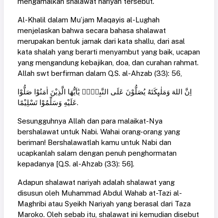
mengamalkan shalawat nariyah tersebut.
Al-Khalil dalam Mu’jam Maqayis al-Lughah
menjelaskan bahwa secara bahasa shalawat
merupakan bentuk jamak dari kata shallu, dari asal
kata shalah yang berarti menyambut yang baik, ucapan
yang mengandung kebajikan, doa, dan curahan rahmat.
Allah swt berfirman dalam Q.S. al-Ahzab (33): 56,
اِنَّ اللهَ وَمَلٰىِٕكَتَهُ يُصَلُّوْنَ عَلَى النَّبِيِّۗ يٰٓاَيُّهَا الَّذِيْنَ اٰمَنُوْا صَلُّوْا
عَلَيْهِ وَسَلِّمُوْا تَسْلِيْمًا.
Sesungguhnya Allah dan para malaikat-Nya
bershalawat untuk Nabi. Wahai orang-orang yang
beriman! Bershalawatlah kamu untuk Nabi dan
ucapkanlah salam dengan penuh penghormatan
kepadanya [Q.S. al-Ahzab (33): 56].
Adapun shalawat nariyah adalah shalawat yang
disusun oleh Muhammad Abdul Wahab at-Tazi al-
Maghribi atau Syeikh Nariyah yang berasal dari Taza
Maroko. Oleh sebab itu, shalawat ini kemudian disebut