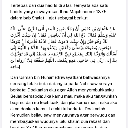
Terlepas dari dua hadits di atas, ternyata ada satu
hadits yang diriwayatkan Ibnu Majah nomor 1375
dalam bab Shalat Hajat sebagai berikut,
عَنْ عُثْمَانَ بْنِ حُنَيْفٍ أَنَّ رَجُلًا ضَرِيرَ الْبَصَرِ أَتَى النَّبِيَّ صَلَّى اللّهُ
عَلَيْهِ وَسَلَّمَ فَقَالَ ادْعُ اللهَ لِي أَنْ يُعَافِيَنِي فَقَالَ إِنْ شِئْتَ أَخَّرْتُ
لَكَ وَهُوَ خَيْرٌ وَإِنْ شِئْتَ دَعَوْتُ فَقَالَ ادْعُهُ فَأَمَرَهُ أَنْ يَتَوَضَّأَ
فَيُحْسِنَ وُضُوءَهُ وَيُصَلِّيَ رَكْعَتَيْنِ وَيَدْعُوَ بِهَذَا الدُّعَاءِ اللَّهُمَّ إِنِّي
أَسْأَلُكَ وَأَتَوَجَّهُ إِلَيْكَ بِمُحَمَّدٍ نَبِيِّ الرَّحْمَةِ يَا مُحَمَّدُ إِنِّي قَدْ تَوَجَّهْتُ
بِكَ إِلَى رَبِّي فِي حَاجَتِي هَذِهِ لِتُقْضَى اللَّهُمَّ شَفِّعْهُ فِيَّ ]رواه ابن
ماجه]
Dari Usman bin Hunaif (diriwayatkan) bahwasannya
seorang lelaki buta datang kepada Nabi saw seraya
berkata: Doakanlah aku agar Allah menyembuhkanku.
Beliau bersabda: Jika kamu mau, maka aku tangguhkan
bagimu dan itu lebih baik, dan jika kamu mau, maka aku
akan doakan kamu. Lelaki itu berkata, Doakanlah.
Kemudian beliau saw menyuruhnya agar berwudu dan
membaguskan wudunya, lalu shalat dua rakaat dan
berdoa: Ya Allah, sesungguhnya aku meminta dan