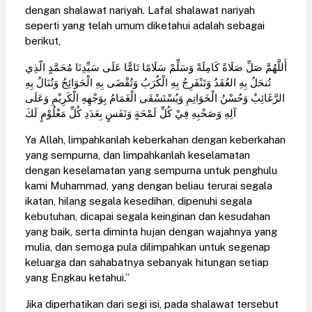
dengan shalawat nariyah. Lafal shalawat nariyah
seperti yang telah umum diketahui adalah sebagai
berikut,
أَللَّهُمَّ صَلِّ صَلَاةً كَامِلَةً وَسَلِّمْ سَلَامًا تَامًّا عَلَى سَيِّدِنَا مُحَمَّدٍ الّذِي
تُنحَلُ بِهِ العُقَدُ وَتَنْفَرِجُ بِهِ الْكُرَبُ وَتُقْضَى بِهِ الْحَوَائِجُ وَتُنَالُ بِهِ
الرَّغَائِبُ وَحُسْنُ الْخَوَاتِمِ وَيُسْتَسْقَى الْغَمَامُ بِوَجْهِهِ الْكَرِيْمِ وَعَلَى
آلِهِ وَصَحْبِهِ فِيْ كُلِّ لَمْحَةٍ وَنَفَسٍ بِعَدَدِ كُلِّ مَعْلُوْمٍ لَكَ
Ya Allah, limpahkanlah keberkahan dengan keberkahan
yang sempurna, dan limpahkanlah keselamatan
dengan keselamatan yang sempurna untuk penghulu
kami Muhammad, yang dengan beliau terurai segala
ikatan, hilang segala kesedihan, dipenuhi segala
kebutuhan, dicapai segala keinginan dan kesudahan
yang baik, serta diminta hujan dengan wajahnya yang
mulia, dan semoga pula dilimpahkan untuk segenap
keluarga dan sahabatnya sebanyak hitungan setiap
yang Engkau ketahui.”
Jika diperhatikan dari segi isi, pada shalawat tersebut