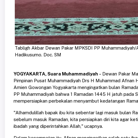
Tabligh Akbar Dewan Pakar MPKSDI PP Muhammadiyah/
Hadikusumo. Doc. SM
YOGYAKARTA, Suara Muhammadiyah
-
Dewan Pakar Maj
Pimpinan Pusat Muhammadiyah Drs H Muhammad Afnan Hadi
Amien Gowongan Yogyakarta mengingatkan bulan Ramadan 
PP Muhammadiyah bahwa 1 Ramadan 1445 H jatuh pada Senin
mempersiapkan perbekalan menyambut kedatangan Rama
"Alhamdulillah bapak ibu kita sebentar lagi masuk bulan 
sebelum masuk Ramadan, kita persiapkan diri kita agar ket
ibadah yang diperintahkan Allah," ucapnya.
Dalam kesempatan itu, Afnan mengingatkan salah satu iba