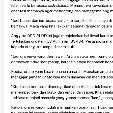
Islam yaitu berpuasa
(ash-shaum).
Menurutnya kewajiban pua
orientasi utamanya agar mendorong dan menggembleng ma
"Jadi bapak dan ibu, puasa yang kita kerjakan khususnya d
bertakwa. Maka yang kita lakukan selama Ramadan dalam 
Anggota DPD RI DIY ini juga menjelaskan hal ihwal karakter
terlukiskan di dalam QS Ali Imran 133-134. Pertama, oran
kepada orang lain tanpa diskriminatif.
"Jadi orangnya yang dermawan. Artinya suka membantu o
dermawan tidak mengharap, karena niatnya beribadah kepad
Kedua, orang yang bisa menahan amarah. Menahan amarah m
mengajak jamaah untuk bisa membiasakan diri menjadi so
"Kita hidup bersosial diperingatkan oleh Allah untuk bisa 
menempel, baik dan buruk dan emosi dan sabar. Kita selalu m
terbiasa menjadi manusia yang gemar memaafkan," jelasny
Ketiga, orang yang mudah memaafkan orang lain. Tidak mu
pekerjaan ini sangat langka dilakukan di era kontemporer.