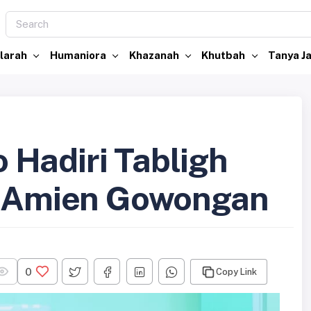
larah
Humaniora
Khazanah
Khutbah
Tanya 
Hadiri Tabligh
Al Amien Gowongan
0
Copy Link