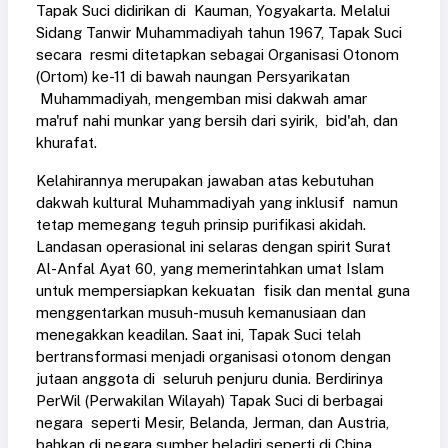
Tapak Suci didirikan di Kauman, Yogyakarta. Melalui
Sidang Tanwir Muhammadiyah tahun 1967, Tapak Suci
secara resmi ditetapkan sebagai Organisasi Otonom
(Ortom) ke-11 di bawah naungan Persyarikatan
Muhammadiyah, mengemban misi dakwah amar
ma'ruf nahi munkar yang bersih dari syirik, bid'ah, dan
khurafat.
Kelahirannya merupakan jawaban atas kebutuhan
dakwah kultural Muhammadiyah yang inklusif namun
tetap memegang teguh prinsip purifikasi akidah.
Landasan operasional ini selaras dengan spirit Surat
Al-Anfal Ayat 60, yang memerintahkan umat Islam
untuk mempersiapkan kekuatan fisik dan mental guna
menggentarkan musuh-musuh kemanusiaan dan
menegakkan keadilan. Saat ini, Tapak Suci telah
bertransformasi menjadi organisasi otonom dengan
jutaan anggota di seluruh penjuru dunia. Berdirinya
PerWil (Perwakilan Wilayah) Tapak Suci di berbagai
negara seperti Mesir, Belanda, Jerman, dan Austria,
bahkan di negara sumber beladiri seperti di China