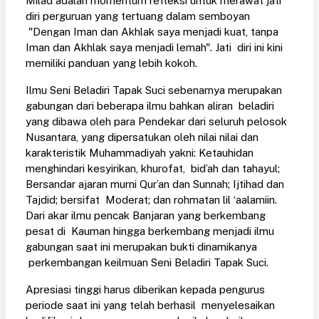
Milad adalah momentum refleksi untuk merawat jati
diri perguruan yang tertuang dalam semboyan
"Dengan Iman dan Akhlak saya menjadi kuat, tanpa
Iman dan Akhlak saya menjadi lemah". Jati diri ini kini
memiliki panduan yang lebih kokoh.
Ilmu Seni Beladiri Tapak Suci sebenarnya merupakan
gabungan dari beberapa ilmu bahkan aliran beladiri
yang dibawa oleh para Pendekar dari seluruh pelosok
Nusantara, yang dipersatukan oleh nilai nilai dan
karakteristik Muhammadiyah yakni: Ketauhidan
menghindari kesyirikan, khurofat, bid’ah dan tahayul;
Bersandar ajaran murni Qur’an dan Sunnah; Ijtihad dan
Tajdid; bersifat Moderat; dan rohmatan lil ‘aalamiin.
Dari akar ilmu pencak Banjaran yang berkembang
pesat di Kauman hingga berkembang menjadi ilmu
gabungan saat ini merupakan bukti dinamikanya
perkembangan keilmuan Seni Beladiri Tapak Suci.
Apresiasi tinggi harus diberikan kepada pengurus
periode saat ini yang telah berhasil menyelesaikan