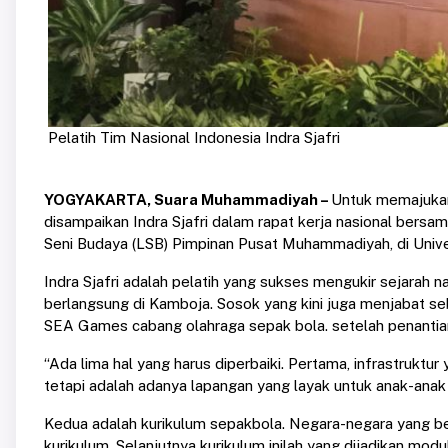
Pelatih Tim Nasional Indonesia Indra Sjafri
YOGYAKARTA, Suara Muhammadiyah –
Untuk memajukan 
disampaikan Indra Sjafri dalam rapat kerja nasional be
Seni Budaya (LSB) Pimpinan Pusat Muhammadiyah, di Unive
Indra Sjafri adalah pelatih yang sukses mengukir sejara
berlangsung di Kamboja. Sosok yang kini juga menjabat 
SEA Games cabang olahraga sepak bola. setelah penantia
“Ada lima hal yang harus diperbaiki. Pertama, infrastruktu
tetapi adalah adanya lapangan yang layak untuk anak-anak 
Kedua adalah kurikulum sepakbola. Negara-negara yang berp
kurikulum. Selanjutnya kurikulum inilah yang dijadikan modu