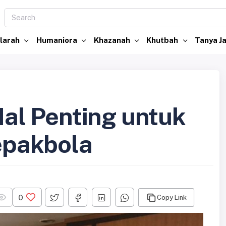
larah
Humaniora
Khazanah
Khutbah
Tanya 
 Hal Penting untuk
pakbola
0
Copy Link