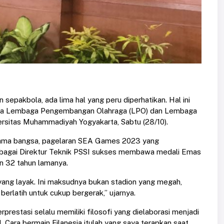
sepakbola, ada lima hal yang peru diperhatikan. Hal ini
rsama Lembaga Pengembangan Olahraga (LPO) dan Lembaga
rsitas Muhammadiyah Yogyakarta, Sabtu (28/10).
h nama bangsa, pagelaran SEA Games 2023 yang
sebagai Direktur Teknik PSSI sukses membawa medali Emas
n 32 tahun lamanya.
r yang layak. Ini maksudnya bukan stadion yang megah,
berlatih untuk cukup bergerak,” ujarnya.
restasi selalu memiliki filosofi yang dielaborasi menjadi
l. Cara bermain Filanesia itulah yang saya terapkan saat