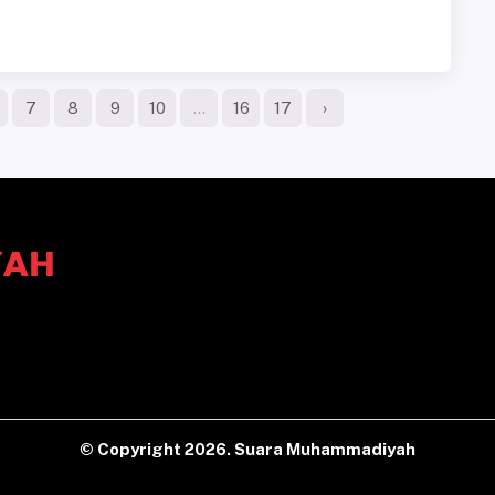
7
8
9
10
...
16
17
›
© Copyright
2026. Suara Muhammadiyah