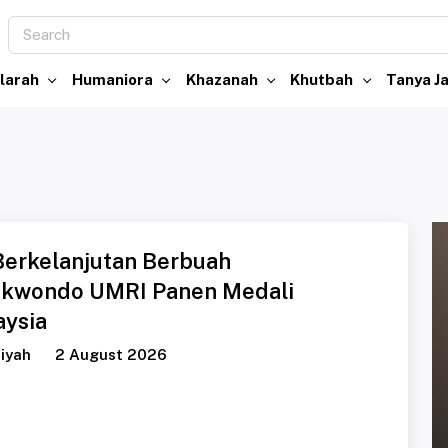
larah
Humaniora
Khazanah
Khutbah
Tanya 
erkelanjutan Berbuah
aekwondo UMRI Panen Medali
aysia
iyah
2 August 2026