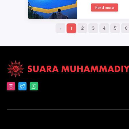
Read more
‹
2
3
4
5
6
1