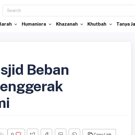
larah
Humaniora
Khazanah
Khutbah
Tanya 
sjid Beban
 Penggerak
mi
0
Copy Link