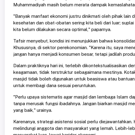
Muhammadiyah masih belum merata dampak kemaslahatann
"Banyak manfaat ekonomi justru dinikmati oleh pihak lain di
kesehatan dan obat-obatan sering kita beli dari luar; supla
kita belum dilakukan secara optimal," paparnya.
Tafsir menyebut, kondisi ini menunjukkan bahwa konsolidas
Khususnya, di sektor perekonomian. "Karena itu, saya men
jangan hanya menjadi konsumen besar, tetapi jadilah produ
Dalam praktiknya hari ini, terlebih dikontekstualisasikan
keagamaan, tidak terstruktur sebagaimana mestinya. Kotak
masjid tidak boleh digunakan untuk beasiswa atau bantu
untuk membagi dana sesuai peruntukan.
"Perlu upaya sistematis agar masjid dan lembaga Islam da
tanpa merusak fungsi ibadahnya. Jangan biarkan masjid men
yang baik," urainya.
Karenanya, strategi asistensi sosial perlu diejawantahkan
melindungi anggota dan masyarakat yang lemah. Lebih-leb
masyarakat luas, lewat koridor ekonomi.