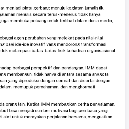
pat menjadi pintu gerbang menuju kegiatan jurnalistik,
Pengalaman menulis secara terus-menerus tidak hanya
pi juga membuka peluang untuk terlibat dalam dunia media,
ebagai agen perubahan yang melekat pada nilai-nilai
ng bagi ide-ide inovatif yang mendorong transformasi
ntuk melampaui batas-batas fisik kehadiran organisasional
erhadap berbagai perspektif dan pandangan. IMM dapat
yang membangun, tidak hanya di antara sesama anggota
lisan yang diproduksi dengan cermat dan disertai dengan
endalam, memupuk pemahaman, dan menghormati
ada orang lain. Ketika IMM membagikan cerita pengalaman,
rsebut bisa menjadi sumber motivasi bagi pembaca yang
di alat untuk merayakan perjalanan bersama, menguatkan