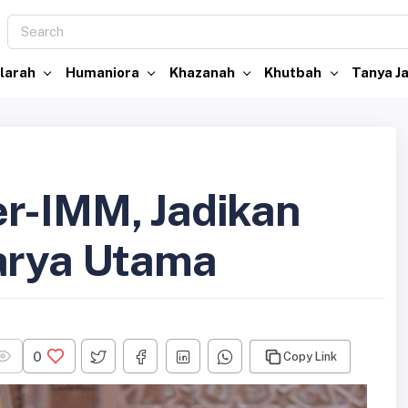
larah
Humaniora
Khazanah
Khutbah
Tanya 
r-IMM, Jadikan
arya Utama
0
Copy Link