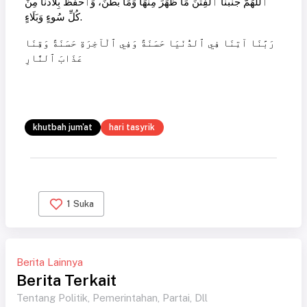
ٱللّٰهُمَّ جَنِّبْنَا ٱلْفِتَنَ مَا ظَهَرَ مِنْهَا وَمَا بَطَنَ، وَٱحْفَظْ بِلَادَنَا مِنْ
كُلِّ سُوءٍ وَبَلَاءٍ.
رَبَّنَا آتِنَا فِي ٱلدُّنْيَا حَسَنَةً وَفِي ٱلْآخِرَةِ حَسَنَةً وَقِنَا
عَذَابَ ٱلنَّارِ
khutbah jum'at
hari tasyrik
1
Suka
Berita Lainnya
Berita Terkait
Tentang Politik, Pemerintahan, Partai, Dll