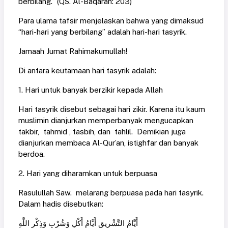
berbilang.” (QS. Al-Baqarah: 203)
Para ulama tafsir menjelaskan bahwa yang dimaksud
“hari-hari yang berbilang” adalah hari-hari tasyrik.
Jamaah Jumat Rahimakumullah!
Di antara keutamaan hari tasyrik adalah:
1. Hari untuk banyak berzikir kepada Allah
Hari tasyrik disebut sebagai hari zikir. Karena itu kaum
muslimin dianjurkan memperbanyak mengucapkan
takbir, tahmid , tasbih, dan tahlil. Demikian juga
dianjurkan membaca Al-Qur’an, istighfar dan banyak
berdoa.
2. Hari yang diharamkan untuk berpuasa
Rasulullah Saw. melarang berpuasa pada hari tasyrik.
Dalam hadis disebutkan:
أَيَّامُ التَّشْرِيقِ أَيَّامُ أَكْلٍ وَشُرْبٍ وَذِكْرِ اللَّهِ