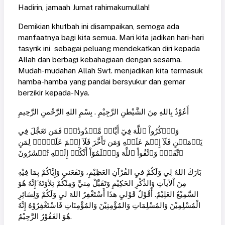
Hadirin, jamaah Jumat rahimakumullah!
Demikian khutbah ini disampaikan, semoga ada
manfaatnya bagi kita semua. Mari kita jadikan hari-hari
tasyrik ini sebagai peluang mendekatkan diri kepada
Allah dan berbagi kebahagiaan dengan sesama.
Mudah-mudahan Allah Swt. menjadikan kita termasuk
hamba-hamba yang pandai bersyukur dan gemar
berzikir kepada-Nya.
أَعُوْذُ بِاللهِ مِنَ الشَّيْطنِ الرَّجِيْمِ . بِسْمِ اللهِ الرَّحْمنِ الرَّحِيمِ
وَٱذۡكُرُواْ ٱللَّهَ فِيٓ أَيَّامٖ مَّعۡدُودَٰتٖۚ فَمَن تَعَجَّلَ فِي
يَوۡمَيۡنِ فَلَآ إِثۡمَ عَلَيۡهِ وَمَن تَأَخَّرَ فَلَآ إِثۡمَ عَلَيۡهِۖ لِمَنِ
ٱتَّقَىٰۗ وَٱتَّقُواْ ٱللَّهَ وَٱعۡلَمُوٓاْ أَنَّكُمۡ إِلَيۡهِ تُحۡشَرُونَ
بَارَكَ اللهُ لِي وَلَكُمْ فيِ القُرْآنِ العَظِيْمِ، وَنَفَعَنيِ وَإِيَّاكُمْ بِمَا فِيْهِ
مِنَ اْلآياَتِ وَالذِّكْرِ الحَكِيْمِ وَتَقَبَّلْ مِنيِّ وَمِنْكُمْ تِلاَوَتَهُ َإِنَّهُ هُوَ
السَّمِيْعُ العَلِيْمُ. أَقُوْلُ قَوْليِ هذَا أَسْتَغْفِرُ اللهَ ليِ وَلَكُمْ وَلِسَائِرِ
الْمُسْلِمِيْنَ وَالمُسْلِمَاتِ وَالمُؤْمِنِيْنَ وَالمُؤْمِنَاتِ فَاسْتَغْفِرُوْهُ إِنَّهُ
هُوَ الغَفُوْرُ الرَّحِيْمُ.