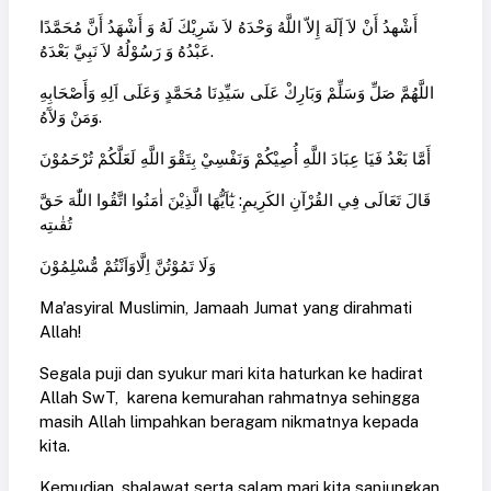
أَشْهدُ أَنْ لاَ إَلَهَ إِلاّ اللَّهُ وَحْدَهُ لاَ شَرِيْكَ لَهُ وَ أَشْهَدُ أَنَّ مُحَمَّدًا
عَبْدُهُ وَ رَسُوْلُهُ لاَ نَبِيَّ بَعْدَهُ.
اللَّهُمَّ صَلِّ وَسَلِّمْ وَبَارِكْ عَلَى سَيِّدِنَا مُحَمَّدٍ وَعَلَى اَلِهِ وَأَصْحَابِهِ
وَمَنْ وَلآَهُ.
أَمَّا بَعْدُ فَيَا عِبَادَ اللَّهِ أُصِيْكُمْ وَنَفْسِيْ بِتَقْوَ اللَّهِ لَعَلَّكُمْ تُرْحَمُوْنَ
قَالَ تَعَالَى فِي القُرْآنِ الكَرِيمِ: يٰٓاَيُّهَا الَّذِيْنَ اٰمَنُوا اتَّقُوا اللّٰهَ حَقَّ
تُقٰىتِه
وَلَا تَمُوْتُنَّ اِلَّاوَاَنْتُمْ مُّسْلِمُوْنَ
Ma'asyiral Muslimin, Jamaah Jumat yang dirahmati
Allah!
Segala puji dan syukur mari kita haturkan ke hadirat
Allah SwT, karena kemurahan rahmatnya sehingga
masih Allah limpahkan beragam nikmatnya kepada
kita.
Kemudian, shalawat serta salam mari kita sanjungkan