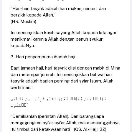
“Hari-hari tasyrik adalah hari makan, minum, dan
berzikir kepada Allah.”
(HR. Muslim)
Ini menunjukkan kasih sayang Allah kepada kita agar
menikmati karunia Allah dengan penuh syukur
kepadaNya.
3. Hari penyempurna ibadah haji
Bagi jamaah haji, hari tasyrik diisi dengan mabit di Mina
dan melempar jumrah. Ini menunjukkan bahwa hari
tasyrik adalah bagian penting dari syiar Islam. Allah
berfirman:
ذَٰلِكَۖ وَمَن يُعَظِّمۡ شَعَٰٓئِرَ ٱللَّهِ فَإِنَّهَا مِن تَقۡوَى
ٱلۡقُلُوبِ
“Demikianlah (perintah Allah). Dan barangsiapa
mengagungkan syi´ar-syi´ar Allah, maka sesungguhnya
itu timbul dari ketakwaan hati” (QS. Al-Hajj: 32)