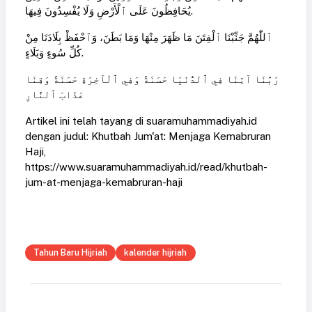
يُحَافِظُونَ عَلَى ٱلْأَرْضِ وَلَا يُفْسِدُونَ فِيهَا.
ٱللّٰهُمَّ جَنِّبْنَا ٱلْفِتَنَ مَا ظَهَرَ مِنْهَا وَمَا بَطَنَ، وَٱحْفَظْ بِلَادَنَا مِنْ
كُلِّ سُوءٍ وَبَلَاءٍ.
رَبَّنَا آتِنَا فِي ٱلدُّنْيَا حَسَنَةً وَفِي ٱلْآخِرَةِ حَسَنَةً وَقِنَا
عَذَابَ ٱلنَّارِ
Artikel ini telah tayang di suaramuhammadiyah.id
dengan judul: Khutbah Jum'at: Menjaga Kemabruran
Haji,
https://www.suaramuhammadiyah.id/read/khutbah-
jum-at-menjaga-kemabruran-haji
Tahun Baru Hijriah
kalender hijriah