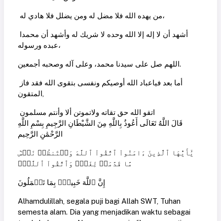
من يهده الله فلا مضل له ومن يضلل فلا هادي له،
أشهد أن لا إله إلا الله وحده لا شريك له وأشهد أن محمدا
عبده ورسوله،
اللهم صل على سيدنا محمد، وعلى آله وصحبه أجمعين.
أما بعد فياعباد الله أوصيكم ونفسى بتقوى الله فقد فاز
المتقون,
اتقو الله حق تقاته ولاتموتن ألا وأنتم مسلمون
قَالَ اللَّهُ تَعَالَى أَعُوذُ بِاللَّهِ مِنَ الشَّيْطَانِ الرَّجِيمِ بِسْمِ اللَّهِ
الرَّحْمَٰنِ الرَّحِيم
يَٰٓأَيُّهَا ٱلَّذِينَ ءَامَنُواْ ٱتَّقُواْ ٱللَّهَ وَلۡتَنظُرۡ نَفۡسٞ
مَّا قَدَّمَتۡ لِغَدٖۖ وَٱتَّقُواْ ٱللَّهَۚ
إِنَّ ٱللَّهَ خَبِيرُۢ بِمَا تَعۡمَلُونَ
Alhamdulillah, segala puji bagi Allah SWT, Tuhan
semesta alam. Dia yang menjadikan waktu sebagai