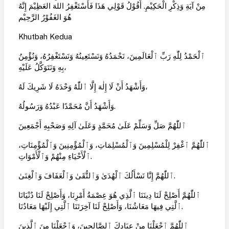
مِنْ آيَةِ وَذِكْرِ الْحَكِيْمِ. أَقُوْلُ قَوْلِي هَذَا فَأسْتَغْفِرُ اللهَ العَظِيْمَ إِنَّهُ
هُوَ الغَفُوْرُ الرَّحِيْم
Khutbah Kedua
ٱلْحَمْدُ لِلّٰهِ رَبِّ ٱلْعَالَمِينَ، نَحْمَدُهُ وَنَسْتَعِينُهُ وَنَسْتَغْفِرُهُ، وَنُؤْمِنُ
بِهِ وَنَتَوَكَّلُ عَلَيْهِ،
وَأَشْهَدُ أَنْ لَا إِلٰهَ إِلَّا ٱللّٰهُ وَحْدَهُ لَا شَرِيكَ لَهُ،
وَأَشْهَدُ أَنَّ مُحَمَّدًا عَبْدُهُ وَرَسُولُهُ.
ٱللّٰهُمَّ صَلِّ وَسَلِّمْ عَلَىٰ مُحَمَّدٍ وَعَلَىٰ آلِهِ وَصَحْبِهِ أَجْمَعِينَ
ٱللّٰهُمَّ ٱغْفِرْ لِلْمُسْلِمِينَ وَٱلْمُسْلِمَاتِ، وَٱلْمُؤْمِنِينَ وَٱلْمُؤْمِنَاتِ،
ٱلْأَحْيَاءِ مِنْهُمْ وَٱلْأَمْوَاتِ.
ٱللّٰهُمَّ إِنَّا نَسْأَلُكَ ٱلْهُدَىٰ وَٱلتُّقَىٰ وَٱلْعَفَافَ وَٱلْغِنَىٰ.
ٱللّٰهُمَّ أَصْلِحْ لَنَا دِينَنَا ٱلَّذِي هُوَ عِصْمَةُ أَمْرِنَا، وَأَصْلِحْ لَنَا دُنْيَانَا
ٱلَّتِي فِيهَا مَعَاشُنَا، وَأَصْلِحْ لَنَا آخِرَتَنَا ٱلَّتِي إِلَيْهَا مَعَادُنَا.
ٱللّٰهُمَّ ٱجْعَلْنَا مِنْ عِبَادِكَ ٱلصَّالِحِينَ، وَٱجْعَلْنَا مِنَ ٱلَّذِينَ