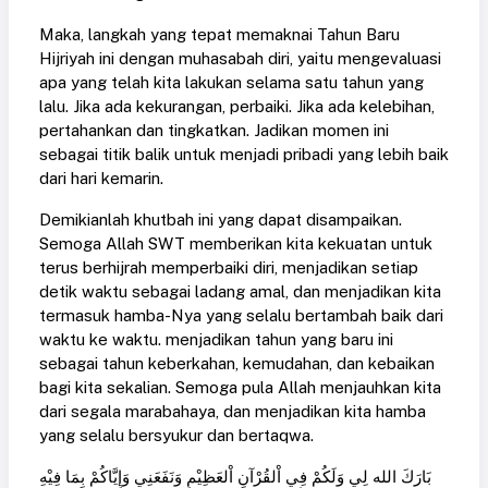
Maka, langkah yang tepat memaknai Tahun Baru
Hijriyah ini dengan muhasabah diri, yaitu mengevaluasi
apa yang telah kita lakukan selama satu tahun yang
lalu. Jika ada kekurangan, perbaiki. Jika ada kelebihan,
pertahankan dan tingkatkan. Jadikan momen ini
sebagai titik balik untuk menjadi pribadi yang lebih baik
dari hari kemarin.
Demikianlah khutbah ini yang dapat disampaikan.
Semoga Allah SWT memberikan kita kekuatan untuk
terus berhijrah memperbaiki diri, menjadikan setiap
detik waktu sebagai ladang amal, dan menjadikan kita
termasuk hamba-Nya yang selalu bertambah baik dari
waktu ke waktu. menjadikan tahun yang baru ini
sebagai tahun keberkahan, kemudahan, dan kebaikan
bagi kita sekalian. Semoga pula Allah menjauhkan kita
dari segala marabahaya, dan menjadikan kita hamba
yang selalu bersyukur dan bertaqwa.
بَارَكَ الله لِي وَلَكُمْ فِي اْلقُرْآنِ اْلعَظِيْمِ وَنَفَعَنِي وَإِيَّاكُمْ بِمَا فِيْهِ