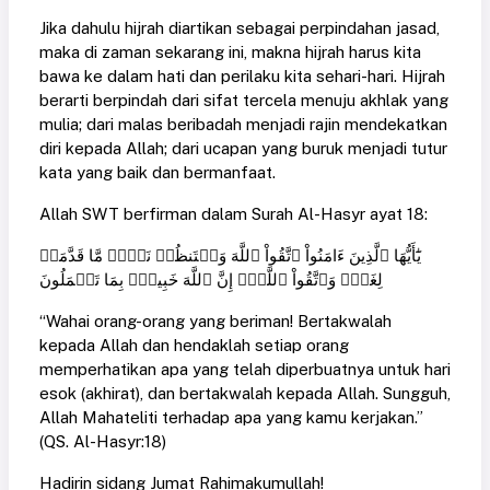
Jika dahulu hijrah diartikan sebagai perpindahan jasad,
maka di zaman sekarang ini, makna hijrah harus kita
bawa ke dalam hati dan perilaku kita sehari-hari. Hijrah
berarti berpindah dari sifat tercela menuju akhlak yang
mulia; dari malas beribadah menjadi rajin mendekatkan
diri kepada Allah; dari ucapan yang buruk menjadi tutur
kata yang baik dan bermanfaat.
Allah SWT berfirman dalam Surah Al-Hasyr ayat 18:
يَٰٓأَيُّهَا ٱلَّذِينَ ءَامَنُواْ ٱتَّقُواْ ٱللَّهَ وَلۡتَنظُرۡ نَفۡسٞ مَّا قَدَّمَتۡ
لِغَدٖۖ وَٱتَّقُواْ ٱللَّهَۚ إِنَّ ٱللَّهَ خَبِيرُۢ بِمَا تَعۡمَلُونَ
“Wahai orang-orang yang beriman! Bertakwalah
kepada Allah dan hendaklah setiap orang
memperhatikan apa yang telah diperbuatnya untuk hari
esok (akhirat), dan bertakwalah kepada Allah. Sungguh,
Allah Mahateliti terhadap apa yang kamu kerjakan.”
(QS. Al-Hasyr:18)
Hadirin sidang Jumat Rahimakumullah!