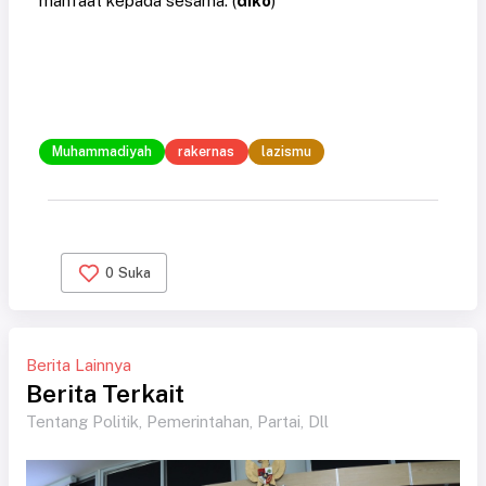
manfaat kepada sesama. (
diko
)
Muhammadiyah
rakernas
lazismu
0
Suka
Berita Lainnya
Berita Terkait
Tentang Politik, Pemerintahan, Partai, Dll