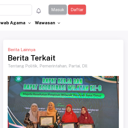
Masuk
Daftar
Jawab Agama
Wawasan
Berita Lainnya
Berita Terkait
Tentang Politik, Pemerintahan, Partai, Dll