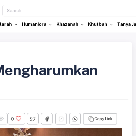
larah
Humaniora
Khazanah
Khutbah
Tanya 
 Mengharumkan
0
Copy Link