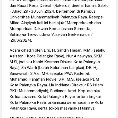
dan Rapat Kerja Daerah (Rakerda) digelar hari ini, Sabtu
– Ahad, 29 - 30 Juni 2024, bertempat di Kampus
Universitas Muhammadiyah Palangka Raya. Resepsi
Milad ‘Aisyiyah kali ini bertajuk “Memperkokoh dan
Memperluas Dakwah Kemanusiaan Semesta,
Sehingga Terwujudnya ‘Aisyiyah Berkemajuan”
(29/6/2024).
Acara dihadiri oleh Drs. H. Sahdin Hasan, MM. (selaku
Asisten I Kota Palangka Raya), Nur Ainawiyah, SKM.,
M.Si, (selaku Kabid Kesmas Dinkes Kota Palangka
Raya), Sri Wanti (Lurah Kelurahan Langkai), DR. Hj.
Sanawiyah, S.Ag., MH. (selaku PWA Kalteng),
Muhamad Hanafiah Novie, S.P., M.Si. (selaku PDM
Kota Palangka Raya), Lia Indriana (Direktur RS Islam
PKU Muhammadiyah), Budianor, Amd. Kep. (selaku
Ketua Lazismu Kota Palangka Raya), ortom tingkat
Kota Palangka Raya, organisasi perempuan se-Kota
Palangka Raya, serta tokoh masyarakat lainnya.