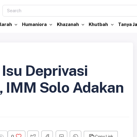
larah
Humaniora
Khazanah
Khutbah
Tanya 
Isu Deprivasi
, IMM Solo Adakan
0
Copy Link