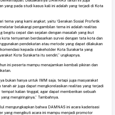
 berkemajuan. Diadakannya DAMNAS tahun ini juga
 yang pada studi kasus kali ini adalah yang terjadi di Kota
ri tema yang kami angkat, yaitu ‘Gerakan Sosial Profetik
melatar belakangi pengambilan tema ini adalah realitas
ang begitu cepat dan sejalan dengan masalah yang ikut
u kota ternyaman berdasarkan survei dengan tata kota dan
enggunakan pendekatan atau metode yang dapat dilakukan
rekomendasi kepada stakeholder Kota Surakarta yang
arakat Kota Surakarta itu sendiri,” ungkapnya.
n ini peserta mampu menajamkan kembali pikiran dan
ikatan.
ya bukan hanya untuk IMM saja, tetapi juga masyarakat
 tanah air juga dapat mengkorelasikan realitas yang terjadi
 tempat kalian tinggal, agar dapat memberikan sebuah
 yang mengiringinya,” Tambahnya.
ul mengungkapkan bahwa DAMNAS ini acara kaderisasi
er yang mengikuti acara ini mampu menjadi promotor