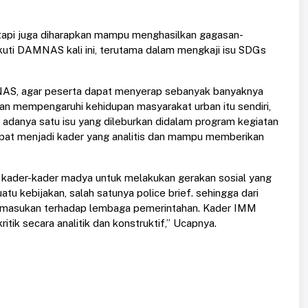
 tapi juga diharapkan mampu menghasilkan gagasan-
kuti DAMNAS kali ini, terutama dalam mengkaji isu SDGs
S, agar peserta dapat menyerap sebanyak banyaknya
g akan mempengaruhi kehidupan masyarakat urban itu sendiri,
n adanya satu isu yang dileburkan didalam program kegiatan
t menjadi kader yang analitis dan mampu memberikan
kader-kader madya untuk melakukan gerakan sosial yang
tu kebijakan, salah satunya police brief. sehingga dari
un masukan terhadap lembaga pemerintahan. Kader IMM
tik secara analitik dan konstruktif,” Ucapnya.