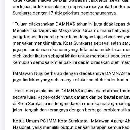
kader-kader madya dengan wawasan yang lebih segar dan
bertujuan untuk menakar isu deprivasi masyarakat perkotaan
Surakarta dengan 17 titik prioritas pembangunannya.
“Tujuan dilaksanakan DAMNAS tahun ini juga tidak lepas da
Menakar Isu Deprivasi Masyarakat Urban’ dimana hal yang 
yang terjadi di daerah perkotaan dengan laju urbanisasi y
mengakar mengiringinya, Kota Surakarta sebagai salah sat
juga pertumbuhan ekonomi yang kita coba untuk takar m
oleh kader ikatan sebagai ikhtiar untuk membuat sebuah 
kemudian semoga ikhtiar baik ini dapat dirasakan oleh masy
IMMawan Nugi berharap dengan diadakannya DAMNAS tahu
juga tindakan yang seharusnya dilakukan oleh kader-kader 
“Hasil dari pelaksanaan DAMNAS ini bisa diambil manfaatn
secara luas. Kader-kader yang datang dari berbagai penjuru
di Kota Surakarta ini dengan daerah mereka masing-masing
jalan tengah dan terangnya dengan berbagai problematika
Ketua Umum PC IMM Kota Surakarta, IMMawan Agung Ahl
Nasional, yang memiliki output dengan harapan semua kad