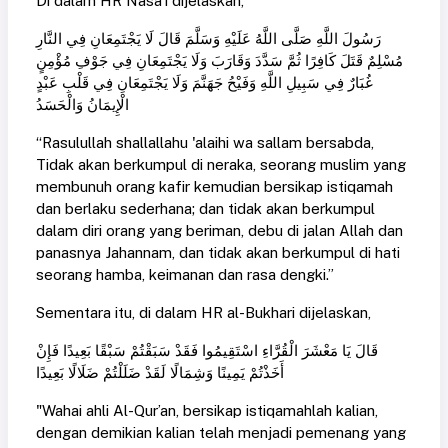
Di dalam HR Nasa’i dijelaskan,
رَسُولَ اللَّهِ صَلَّى اللَّهُ عَلَيْهِ وَسَلَّمَ قَالَ لَا يَجْتَمِعَانِ فِي النَّارِ
مُسْلِمٌ قَتَلَ كَافِرًا ثُمَّ سَدَّدَ وَقَارَبَ وَلَا يَجْتَمِعَانِ فِي جَوْفِ مُؤْمِنٍ
غُبَارٌ فِي سَبِيلِ اللَّهِ وَفَيْحُ جَهَنَّمَ وَلَا يَجْتَمِعَانِ فِي قَلْبِ عَبْدٍ
الْإِيمَانُ وَالْحَسَدُ
“Rasulullah shallallahu 'alaihi wa sallam bersabda,
Tidak akan berkumpul di neraka, seorang muslim yang
membunuh orang kafir kemudian bersikap istiqamah
dan berlaku sederhana; dan tidak akan berkumpul
dalam diri orang yang beriman, debu di jalan Allah dan
panasnya Jahannam, dan tidak akan berkumpul di hati
seorang hamba, keimanan dan rasa dengki.”
Sementara itu, di dalam HR al-Bukhari dijelaskan,
قَالَ يَا مَعْشَرَ الْقُرَّاءِ اسْتَقِيمُوا فَقَدْ سَبَقْتُمْ سَبْقًا بَعِيدًا فَإِنْ
أَخَذْتُمْ يَمِينًا وَشِمَالًا لَقَدْ ضَلَلْتُمْ ضَلَالًا بَعِيدًا
"Wahai ahli Al-Qur’an, bersikap istiqamahlah kalian,
dengan demikian kalian telah menjadi pemenang yang