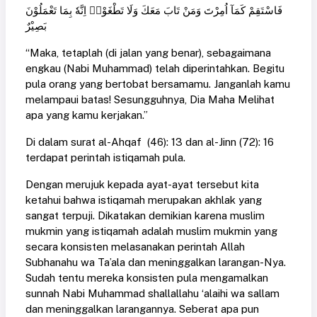
فَاسْتَقِمْ كَمَآ اُمِرْتَ وَمَنْ تَابَ مَعَكَ وَلَا تَطْغَوْاۗ اِنَّهٗ بِمَا تَعْمَلُوْنَ
بَصِيْرٌ
“Maka, tetaplah (di jalan yang benar), sebagaimana
engkau (Nabi Muhammad) telah diperintahkan. Begitu
pula orang yang bertobat bersamamu. Janganlah kamu
melampaui batas! Sesungguhnya, Dia Maha Melihat
apa yang kamu kerjakan.”
Di dalam surat al-Ahqaf (46): 13 dan al-Jinn (72): 16
terdapat perintah istiqamah pula.
Dengan merujuk kepada ayat-ayat tersebut kita
ketahui bahwa istiqamah merupakan akhlak yang
sangat terpuji. Dikatakan demikian karena muslim
mukmin yang istiqamah adalah muslim mukmin yang
secara konsisten melasanakan perintah Allah
Subhanahu wa Ta’ala dan meninggalkan larangan-Nya.
Sudah tentu mereka konsisten pula mengamalkan
sunnah Nabi Muhammad shallallahu ‘alaihi wa sallam
dan meninggalkan larangannya. Seberat apa pun