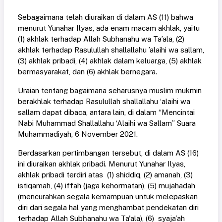
Sebagaimana telah diuraikan di dalam AS (11) bahwa
menurut Yunahar Ilyas, ada enam macam akhlak, yaitu
(1) akhlak terhadap Allah Subhanahu wa Ta’ala, (2)
akhlak terhadap Rasulullah shallallahu ’alaihi wa sallam,
(3) akhlak pribadi, (4) akhlak dalam keluarga, (5) akhlak
bermasyarakat, dan (6) akhlak bernegara.
Uraian tentang bagaimana seharusnya muslim mukmin
berakhlak terhadap Rasulullah shallallahu ‘alaihi wa
sallam dapat dibaca, antara lain, di dalam “Mencintai
Nabi Muhammad Shallallahu ‘Alaihi wa Sallam” Suara
Muhammadiyah, 6 November 2021.
Berdasarkan pertimbangan tersebut, di dalam AS (16)
ini diuraikan akhlak pribadi. Menurut Yunahar Ilyas,
akhlak pribadi terdiri atas (1) shiddiq, (2) amanah, (3)
istiqamah, (4) iffah (jaga kehormatan), (5) mujahadah
(mencurahkan segala kemampuan untuk melepaskan
diri dari segala hal yang menghambat pendekatan diri
terhadap Allah Subḥanahu wa Ta'ala), (6) syaja’ah