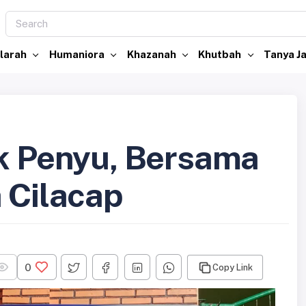
larah
Humaniora
Khazanah
Khutbah
Tanya 
uk Penyu, Bersama
 Cilacap
0
Copy Link