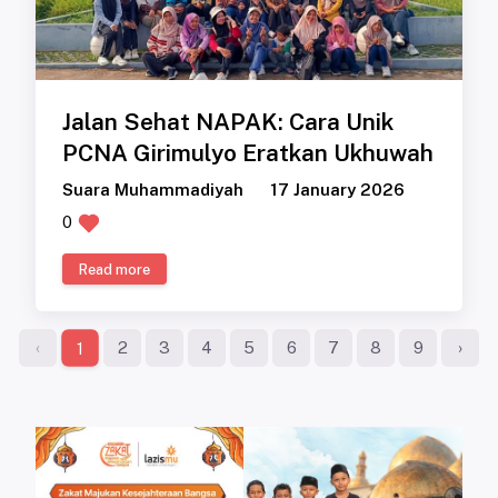
Jalan Sehat NAPAK: Cara Unik
PCNA Girimulyo Eratkan Ukhuwah
Suara Muhammadiyah
17 January 2026
0
Read more
‹
2
3
4
5
6
7
8
9
›
1