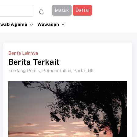
Masuk
Daftar
Jawab Agama
Wawasan
Berita Lainnya
Berita Terkait
Tentang Politik, Pemerintahan, Partai, Dll