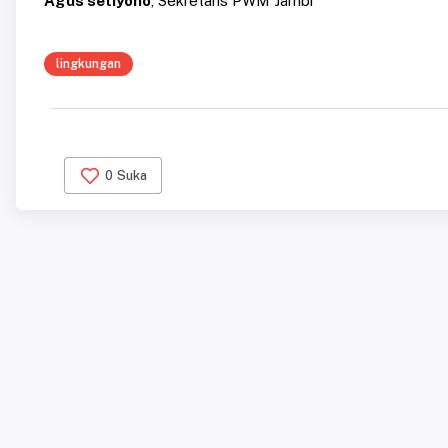
Agus setiyono
, Sekretaris PWM Jambi
lingkungan
0
Suka