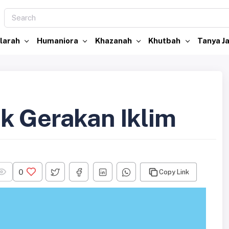
larah
Humaniora
Khazanah
Khutbah
Tanya 
k Gerakan Iklim
0
Copy Link