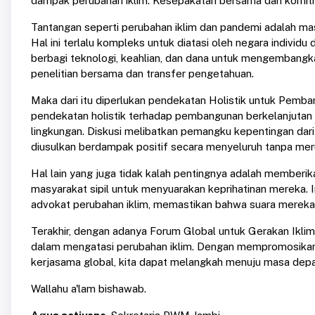
dampak perubahan iklim. Kesepakatan bersama dan komitmen
Tantangan seperti perubahan iklim dan pandemi adalah ma
Hal ini terlalu kompleks untuk diatasi oleh negara indiv
berbagi teknologi, keahlian, dan dana untuk mengembangka
penelitian bersama dan transfer pengetahuan.
Maka dari itu diperlukan pendekatan Holistik untuk Pemb
pendekatan holistik terhadap pembangunan berkelanjutan
lingkungan. Diskusi melibatkan pemangku kepentingan dar
diusulkan berdampak positif secara menyeluruh tanpa mer
Hal lain yang juga tidak kalah pentingnya adalah memberi
masyarakat sipil untuk menyuarakan keprihatinan mereka. I
advokat perubahan iklim, memastikan bahwa suara mereka
Terakhir, dengan adanya Forum Global untuk Gerakan Iklim,
dalam mengatasi perubahan iklim. Dengan mempromosikan
kerjasama global, kita dapat melangkah menuju masa depa
Wallahu a'lam bishawab.