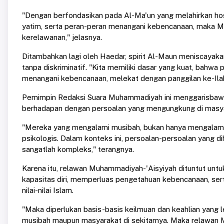
"Dengan berfondasikan pada Al-Ma'un yang melahirkan hospi
yatim, serta peran-peran menangani kebencanaan, maka M
kerelawanan," jelasnya.
Ditambahkan lagi oleh Haedar, spirit Al-Maun meniscaya
tanpa diskriminatif. "Kita memiliki dasar yang kuat, bahw
menangani kebencanaan, melekat dengan panggilan ke-Ilahi
Pemimpin Redaksi Suara Muhammadiyah ini menggarisbawah
berhadapan dengan persoalan yang mengungkung di masyar
"Mereka yang mengalami musibah, bukan hanya mengalami pe
psikologis. Dalam konteks ini, persoalan-persoalan yang d
sangatlah kompleks," terangnya.
Karena itu, relawan Muhammadiyah-'Aisyiyah dituntut u
kapasitas diri, memperluas pengetahuan kebencanaan, s
nilai-nilai Islam.
"Maka diperlukan basis-basis keilmuan dan keahlian yang 
musibah maupun masyarakat di sekitarnya. Maka relawan 