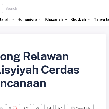
larah
Humaniora
Khazanah
Khutbah
Tanya 
rong Relawan
syiyah Cerdas
encanaan
0
Copy Link