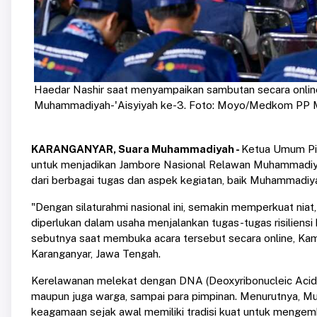
Haedar Nashir saat menyampaikan sambutan secara onli
Muhammadiyah-'Aisyiyah ke-3. Foto: Moyo/Medkom PP
KARANGANYAR, Suara Muhammadiyah -
Ketua Umum Pi
untuk menjadikan Jambore Nasional Relawan Muhammadiyah-
dari berbagai tugas dan aspek kegiatan, baik Muhammadiya
"Dengan silaturahmi nasional ini, semakin memperkuat ni
diperlukan dalam usaha menjalankan tugas-tugas risiliens
sebutnya saat membuka acara tersebut secara online, Ka
Karanganyar, Jawa Tengah.
Kerelawanan melekat dengan DNA (Deoxyribonucleic Acid) M
maupun juga warga, sampai para pimpinan. Menurutnya, M
keagamaan sejak awal memiliki tradisi kuat untuk menge