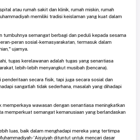
tal atau rumah sakit dan klinik, rumah miskin, rumah
uhammadiyah memiliki tradisi keislaman yang kuat dalam
kan tumbuhnya semangat berbagi dan peduli kepada sesama
a peran-peran sosial-kemasyarakatan, termasuk dalam
an," ujarnya.
i, tugas kerelawanan adalah tugas yang senantiasa
akat, lebih-lebih menyangkut musibah (bencana).
nderitaan secara fisik, tapi juga secara sosial dan
ihadapi sangatlah tidak sederhana, masalah yang dihadapi
ntuk memperkaya wawasan dengan senantiasa meningkatkan
erta memperkuat semangat kemanusiaan yang berlandaskan
lebih luas, baik dalam menghadapi mereka yang tertimpa
Muhammadiyah-'Aisyiyah dituntut untuk mencari dasar