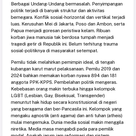
Berbagai Undang-Undang bermasalah. Penyimpangan
politik terjadi di banyak struktur dan aktivitas
bernegara. Konflik sosial-horizontal dan vertikal terjadi
luas. Kerusuhan Mei di Jakarta, Poso dan Ambon, serta
Papua menjadi goresan peristiwa kelam. Ribuan
korban jiwa manusia tak berdosa tumpah menjadi
tragedi getir di Republik ini. Belum terhitung trauma
sosial-politiknya di masyarakat setempat.
Pemilu tidak melahirkan pemimpin ideal, di tengah
kubangan karut marut pelaksanaan. Pemilu 2019 dan
2024 bahkan memakan korban nyawa 894 dan 181
anggota PPK-KPPS. Pembelahan politik mengeras.
Kebebasan orang makin terbuka hingga kelompok
LGBT (Lesbian, Gay, Biseksual, Transgender)
menuntut hak hidup secara konstitusional di negeri
yang beragama dan ber-Pancasila ini. Kelompok yang
mengaku agnostik (anti agama) dan anti tuhan (atheis)
mulai mengemuka. Dunia media sosial makin menggila
niretika. Media masa mengabdi pada para pemilik
modal. Apakah jarum jam reformasi dan sistem