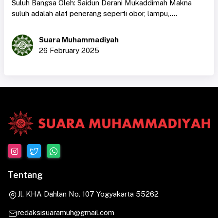
Suluh Bangsa Oleh: Saidun Derani Mukaddimah Makna
suluh adalah alat penerang seperti obor, lampu,....
Suara Muhammadiyah
26 February 2025
Tentang
Jl. KHA Dahlan No. 107 Yogyakarta 55262
redaksisuaramuh@gmail.com