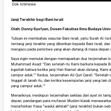
Dok Istimewa
Janji Terakhir bagi Bani Israil
Oleh: Donny Syofyan, Dosen Fakultas Ilmu Budaya Univ
Tulisan ini membahas seputar Bani Israil, yaitu Surah Al-Isr
tentang janji terakhir yang diberikan kepada Bani Israil, da
mengacu pada peristiwa yang akan datang di masa depan ata
Saya ingin memulai dengan memaparkan dua terjemahan be
Muhammad Asad: "Dan setelah itu Kami berkata kepada Bani
ingatlah bahwa ketika janji Hari Kiamat akan datang, Kam
campur aduk.'" Kedua, terjemahan Ali Quri Qara'i: "Setelah 
tinggal di tanah itu, dan ketika kesempatan janji yang la
yang campur aduk.'"
Menariknya, meskipun terjemahan sekilas dari ayat ini t
depan, pandangan para mufassir Muslim klasik menawark
menafsirkan frasa "wadul akhirah" (janji terakhir) bukan se