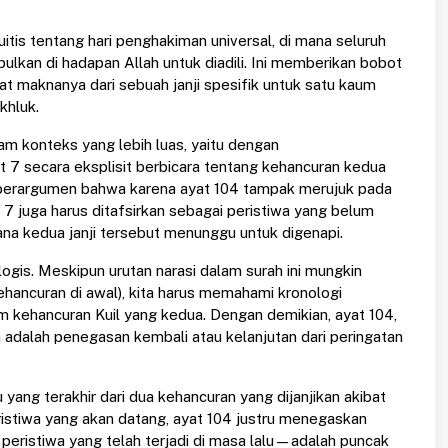
tis tentang hari penghakiman universal, di mana seluruh
lkan di hadapan Allah untuk diadili. Ini memberikan bobot
t maknanya dari sebuah janji spesifik untuk satu kaum
khluk.
m konteks yang lebih luas, yaitu dengan
 7 secara eksplisit berbicara tentang kehancuran kedua
n berargumen bahwa karena ayat 104 tampak merujuk pada
 7 juga harus ditafsirkan sebagai peristiwa yang belum
 mana kedua janji tersebut menunggu untuk digenapi.
ogis. Meskipun urutan narasi dalam surah ini mungkin
ehancuran di awal), kita harus memahami kronologi
elum kehancuran Kuil yang kedua. Dengan demikian, ayat 104,
ya adalah penegasan kembali atau kelanjutan dari peringatan
yang terakhir dari dua kehancuran yang dijanjikan akibat
 peristiwa yang akan datang, ayat 104 justru menegaskan
eristiwa yang telah terjadi di masa lalu—adalah puncak