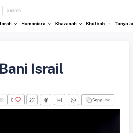
larah
Humaniora
Khazanah
Khutbah
Tanya 
Bani Israil
0
Copy Link