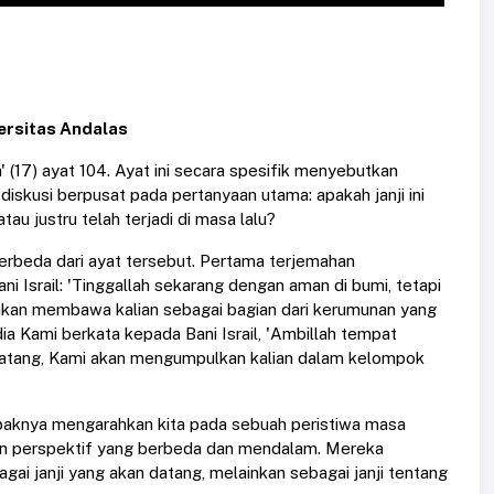
ersitas Andalas
a' (17) ayat 104. Ayat ini secara spesifik menyebutkan
n diskusi berpusat pada pertanyaan utama: apakah janji ini
u justru telah terjadi di masa lalu?
rbeda dari ayat tersebut. Pertama terjemahan
 Israil: 'Tinggallah sekarang dengan aman di bumi, tetapi
i akan membawa kalian sebagai bagian dari kerumunan yang
dia Kami berkata kepada Bani Israil, 'Ambillah tempat
in datang, Kami akan mengumpulkan kalian dalam kelompok
ampaknya mengarahkan kita pada sebuah peristiwa masa
an perspektif yang berbeda dan mendalam. Mereka
bagai janji yang akan datang, melainkan sebagai janji tentang