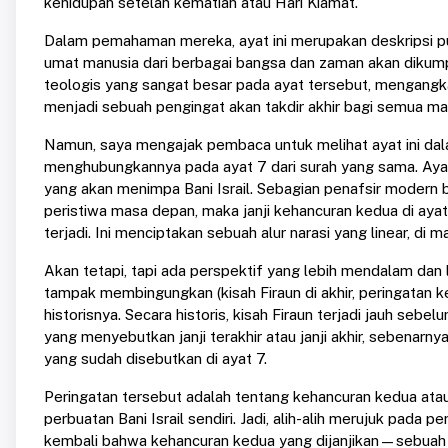
kehidupan setelah kematian atau Hari Kiamat.
Dalam pemahaman mereka, ayat ini merupakan deskripsi pui
umat manusia dari berbagai bangsa dan zaman akan dikumpu
teologis yang sangat besar pada ayat tersebut, mengangka
menjadi sebuah pengingat akan takdir akhir bagi semua ma
Namun, saya mengajak pembaca untuk melihat ayat ini dala
menghubungkannya pada ayat 7 dari surah yang sama. Ayat
yang akan menimpa Bani Israil. Sebagian penafsir moder
peristiwa masa depan, maka janji kehancuran kedua di ayat
terjadi. Ini menciptakan sebuah alur narasi yang linear, di
Akan tetapi, tapi ada perspektif yang lebih mendalam dan l
tampak membingungkan (kisah Firaun di akhir, peringatan k
historisnya. Secara historis, kisah Firaun terjadi jauh seb
yang menyebutkan janji terakhir atau janji akhir, sebenarn
yang sudah disebutkan di ayat 7.
Peringatan tersebut adalah tentang kehancuran kedua atau 
perbuatan Bani Israil sendiri. Jadi, alih-alih merujuk pada
kembali bahwa kehancuran kedua yang dijanjikan—sebuah p