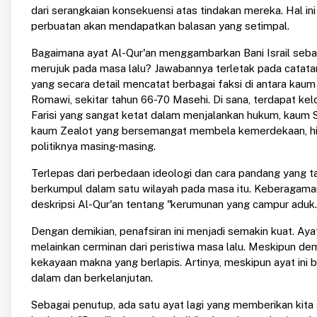
dari serangkaian konsekuensi atas tindakan mereka. Hal in
perbuatan akan mendapatkan balasan yang setimpal.
Bagaimana ayat Al-Qur'an menggambarkan Bani Israil sebag
merujuk pada masa lalu? Jawabannya terletak pada catatan
yang secara detail mencatat berbagai faksi di antara kaum
Romawi, sekitar tahun 66-70 Masehi. Di sana, terdapat 
Farisi yang sangat ketat dalam menjalankan hukum, kaum Sa
kaum Zealot yang bersemangat membela kemerdekaan, hin
politiknya masing-masing.
Terlepas dari perbedaan ideologi dan cara pandang yang ta
berkumpul dalam satu wilayah pada masa itu. Keberagaman
deskripsi Al-Qur'an tentang "kerumunan yang campur aduk.
Dengan demikian, penafsiran ini menjadi semakin kuat. Aya
melainkan cerminan dari peristiwa masa lalu. Meskipun dem
kekayaan makna yang berlapis. Artinya, meskipun ayat ini be
dalam dan berkelanjutan.
Sebagai penutup, ada satu ayat lagi yang memberikan kita s