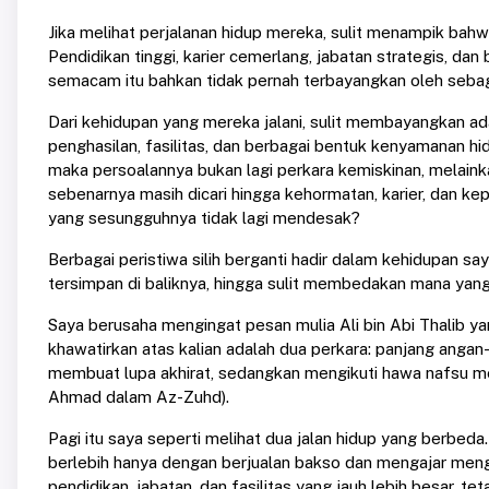
Jika melihat perjalanan hidup mereka, sulit menampik ba
Pendidikan tinggi, karier cemerlang, jabatan strategis, dan
semacam itu bahkan tidak pernah terbayangkan oleh sebag
Dari kehidupan yang mereka jalani, sulit membayangkan ad
penghasilan, fasilitas, dan berbagai bentuk kenyamanan hid
maka persoalannya bukan lagi perkara kemiskinan, melaink
sebenarnya masih dicari hingga kehormatan, karier, dan k
yang sesungguhnya tidak lagi mendesak?
Berbagai peristiwa silih berganti hadir dalam kehidupan sa
tersimpan di baliknya, hingga sulit membedakan mana yang
Saya berusaha mengingat pesan mulia Ali bin Abi Thalib y
khawatirkan atas kalian adalah dua perkara: panjang anga
membuat lupa akhirat, sedangkan mengikuti hawa nafsu me
Ahmad dalam Az-Zuhd).
Pagi itu saya seperti melihat dua jalan hidup yang berbeda
berlebih hanya dengan berjualan bakso dan mengajar menga
pendidikan, jabatan, dan fasilitas yang jauh lebih besar, 