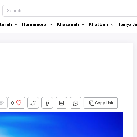
larah
Humaniora
Khazanah
Khutbah
Tanya 
0
Copy Link