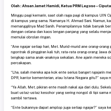
Oleh : Ahsan Jamet Hamidi, Ketua PRM Legoso – Ciput
Minggu pagi kemarin, saat olah raga pagi di kampus UIN C
di kampus yang sama. Namanya H. Ahmad Sani. Namun, kare
memanggilnya Mad Sanih. Penampilannya tidak banyak beru
dengan celana dan kaos lengan panjang yang selalu menjad
memulai obrolan ringan.
“Ane ngajar setiap hari, Met. Murid-murid ane orang-orang 
ngontrak di pinggiran kali tuh, rata-rata orang-orang Jaw
lengkap sama anak-anaknya sekalian. Ane ajarin mereka so
percakapan.
“Lha, salah mereka apa kok ente serius banget ngajarin 
DPR, kantor kementerian, atau Istana Negara gitu?” saya 
“Ya Allah, Met, pikiran ente masih nakal aja dari dulu. Se
buat ustaz-ustaz kesohor yang sering nongol di tipi sam
sambil tertawa.
“Ente bukannya dapat amplop juga setiap ngajar?” saya 