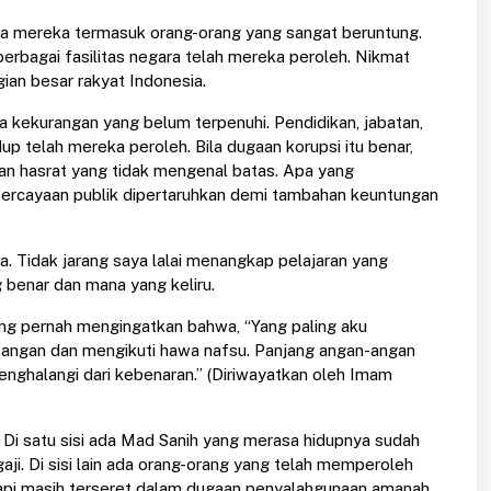
hwa mereka termasuk orang-orang yang sangat beruntung.
 berbagai fasilitas negara telah mereka peroleh. Nikmat
ian besar rakyat Indonesia.
a kekurangan yang belum terpenuhi. Pendidikan, jabatan,
up telah mereka peroleh. Bila dugaan korupsi itu benar,
an hasrat yang tidak mengenal batas. Apa yang
epercayaan publik dipertaruhkan demi tambahan keuntungan
ya. Tidak jarang saya lalai menangkap pelajaran yang
 benar dan mana yang keliru.
ang pernah mengingatkan bahwa, “Yang paling aku
n-angan dan mengikuti hawa nafsu. Panjang angan-angan
nghalangi dari kebenaran.” (Diriwayatkan oleh Imam
. Di satu sisi ada Mad Sanih yang merasa hidupnya sudah
ji. Di sisi lain ada orang-orang yang telah memperoleh
tetapi masih terseret dalam dugaan penyalahgunaan amanah.