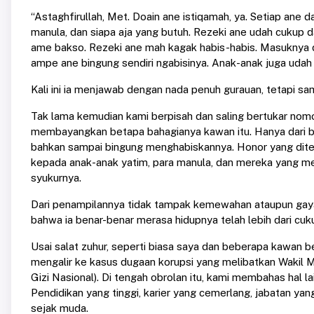
“Astaghfirullah, Met. Doain ane istiqamah, ya. Setiap ane 
manula, dan siapa aja yang butuh. Rezeki ane udah cukup dar
ame bakso. Rezeki ane mah kagak habis-habis. Masuknya da
ampe ane bingung sendiri ngabisinya. Anak-anak juga ud
Kali ini ia menjawab dengan nada penuh gurauan, tetapi s
Tak lama kemudian kami berpisah dan saling bertukar nomo
membayangkan betapa bahagianya kawan itu. Hanya dari be
bahkan sampai bingung menghabiskannya. Honor yang diteri
kepada anak-anak yatim, para manula, dan mereka yang me
syukurnya.
Dari penampilannya tidak tampak kemewahan ataupun gaya hi
bahwa ia benar-benar merasa hidupnya telah lebih dari cuku
Usai salat zuhur, seperti biasa saya dan beberapa kawan 
mengalir ke kasus dugaan korupsi yang melibatkan Wakil 
Gizi Nasional). Di tengah obrolan itu, kami membahas hal la
Pendidikan yang tinggi, karier yang cemerlang, jabatan ya
sejak muda.