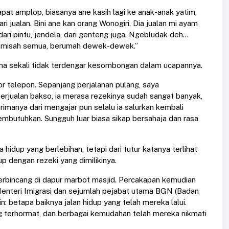
dapat amplop, biasanya ane kasih lagi ke anak-anak yatim,
i jualan. Bini ane kan orang Wonogiri. Dia jualan mi ayam
ri pintu, jendela, dari genteng juga. Ngebludak deh…
ah misah semua, berumah dewek-dewek.”
ama sekali tidak terdengar kesombongan dalam ucapannya.
r telepon. Sepanjang perjalanan pulang, saya
rjualan bakso, ia merasa rezekinya sudah sangat banyak,
manya dari mengajar pun selalu ia salurkan kembali
mbutuhkan. Sungguh luar biasa sikap bersahaja dan rasa
dup yang berlebihan, tetapi dari tutur katanya terlihat
p dengan rezeki yang dimilikinya.
berbincang di dapur marbot masjid. Percakapan kemudian
Menteri Imigrasi dan sejumlah pejabat utama BGN (Badan
in: betapa baiknya jalan hidup yang telah mereka lalui.
ng terhormat, dan berbagai kemudahan telah mereka nikmati