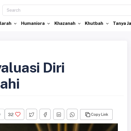
larah
Humaniora
Khazanah
Khutbah
Tanya 
aluasi Diri
ahi
32
Copy Link