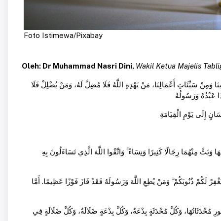
Foto Istimewa/Pixabay
Oleh: Dr Muhammad Nasri Dini,
Wakil Ketua Majelis Tabl
سِنَا وَمِنْ سَيِّئَاتِ أَعْمَالِنَا، مَنْ يَهْدِهِ اللَّهُ فَلَا مُضِلَّ لَهُ، وَمَنْ يُضْلِلْ فَلَا
ا وَبَثَّ مِنْهُمَا رِجَالًا كَثِيرًا وَنِسَاءً ۚ وَاتَّقُوا اللَّهَ الَّذِي تَسَاءَلُونَ بِهِ
يَغْفِرْ لَكُمْ ذُنُوبَكُمْ ۗ وَمَنْ يُطِعِ اللَّهَ وَرَسُولَهُ فَقَدْ فَازَ فَوْزًا عَظِيمًا. أَمَّا
 مُحْدَثَاتُهَا، وَكُلَّ مُحْدَثَةٍ بِدْعَةٌ، وَكُلَّ بِدْعَةٍ ضَلَالَةٌ، وَكُلَّ ضَلَالَةٍ فِي