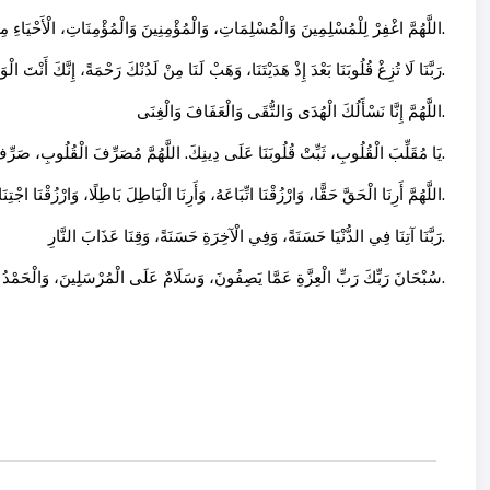
اللَّهُمَّ اغْفِرْ لِلْمُسْلِمِينَ وَالْمُسْلِمَاتِ، وَالْمُؤْمِنِينَ وَالْمُؤْمِنَاتِ، الْأَحْيَاءِ مِنْهُمْ وَالْأَمْوَاتِ، إِنَّكَ سَمِيعٌ قَرِيبٌ مُجِيبُ الدَّعَوَاتِ.
رَبَّنَا لَا تُزِغْ قُلُوبَنَا بَعْدَ إِذْ هَدَيْتَنَا، وَهَبْ لَنَا مِنْ لَدُنْكَ رَحْمَةً، إِنَّكَ أَنْتَ الْوَهَّابُ.
اللَّهُمَّ إِنَّا نَسْأَلُكَ الْهُدَى وَالتُّقَى وَالْعَفَافَ وَالْغِنَى.
يَا مُقَلِّبَ الْقُلُوبِ، ثَبِّتْ قُلُوبَنَا عَلَى دِينِكَ. اللَّهُمَّ مُصَرِّفَ الْقُلُوبِ، صَرِّفْ قُلُوبَنَا عَلَى طَاعَتِكَ.
اللَّهُمَّ أَرِنَا الْحَقَّ حَقًّا، وَارْزُقْنَا اتِّبَاعَهُ، وَأَرِنَا الْبَاطِلَ بَاطِلًا، وَارْزُقْنَا اجْتِنَابَهُ.
رَبَّنَا آتِنَا فِي الدُّنْيَا حَسَنَةً، وَفِي الْآخِرَةِ حَسَنَةً، وَقِنَا عَذَابَ النَّارِ.
سُبْحَانَ رَبِّكَ رَبِّ الْعِزَّةِ عَمَّا يَصِفُونَ، وَسَلَامٌ عَلَى الْمُرْسَلِينَ، وَالْحَمْدُ لِلَّهِ رَبِّ الْعَالَمِينَ.