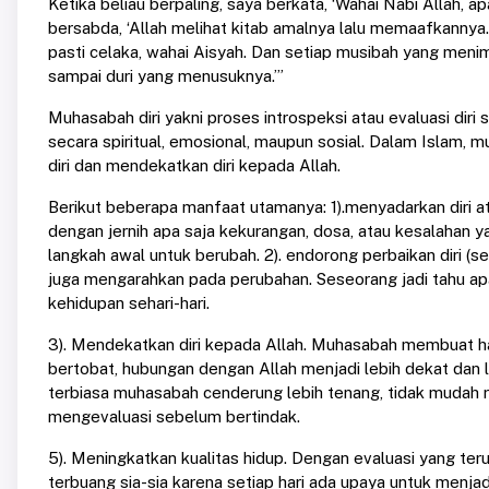
Ketika beliau berpaling, saya berkata, ‘Wahai Nabi Allah,
bersabda, ‘Allah melihat kitab amalnya lalu memaafkannya.
pasti celaka, wahai Aisyah. Dan setiap musibah yang men
sampai duri yang menusuknya.’”
Muhasabah diri yakni proses introspeksi atau evaluasi diri 
secara spiritual, emosional, maupun sosial. Dalam Islam,
diri dan mendekatkan diri kepada Allah.
Berikut beberapa manfaat utamanya: 1).menyadarkan diri 
dengan jernih apa saja kekurangan, dosa, atau kesalahan y
langkah awal untuk berubah. 2). endorong perbaikan diri (
juga mengarahkan pada perubahan. Seseorang jadi tahu ap
kehidupan sehari-hari.
3). Mendekatkan diri kepada Allah. Muhasabah membuat ha
bertobat, hubungan dengan Allah menjadi lebih dekat dan l
terbiasa muhasabah cenderung lebih tenang, tidak mudah rea
mengevaluasi sebelum bertindak.
5). Meningkatkan kualitas hidup. Dengan evaluasi yang ter
terbuang sia-sia karena setiap hari ada upaya untuk menjad