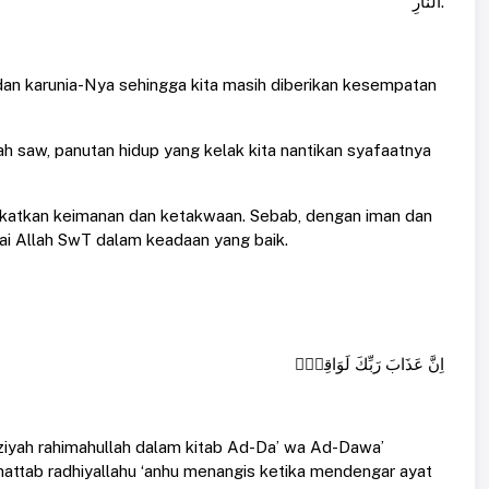
النَّارِ.
dan karunia-Nya sehingga kita masih diberikan kesempatan
ah saw, panutan hidup yang kelak kita nantikan syafaatnya
ngkatkan keimanan dan ketakwaan. Sebab, dengan iman dan
i Allah SwT dalam keadaan yang baik.
اِنَّ عَذَابَ رَبِّكَ لَوَاقِعٌۙ
ziyah rahimahullah dalam kitab Ad-Da’ wa Ad-Dawa’
ttab radhiyallahu ‘anhu menangis ketika mendengar ayat