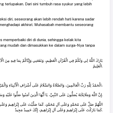
 terlupakan. Dari sini tumbuh rasa syukur yang lebih
si diri, seseorang akan lebih rendah hati karena sadar
al menghadapi akhirat. Muhasabah membantu seseorang
memperbaiki diri di dunia, sehingga kelak kita
yang mudah dan dimasukkan ke dalam surga-Nya tanpa
بَارَكَ اللَّهُ لِي وَلَكُمْ فِي الْقُرْآنِ الْعَظِيمِ، وَنَفَعَنِي وَإِيَّاكُمْ بِمَا فِيهِ مِنَ الْآيَاتِ
الْعَلِيمُ.
الْحَمْدُ لِلَّهِ رَبِّ الْعَالَمِينَ، وَالصَّلَاةُ وَالسَّلَامُ عَلَى أَشْرَافِ الْأَنْبِيَاءِ وَالْمُرْسَلِينَ، نَبِيِّنَا مُحَمَّدٍ، وَعَلَى آلِهِ وَصَحْبِهِ أَجْمَعِينَ، أَمَّا بَعْدُ،
إِنَّ اللَّهَ وَمَلَائِكَتَهُ يُصَلُّونَ عَلَى النَّبِيِّ، يَا أَيُّهَا الَّذِينَ آمَنُوا صَلُّوا عَلَيْهِ وَسَلِّمُوا تَسْلِيمًا.
اللَّهُمَّ صَلِّ عَلَى مُحَمَّدٍ وَعَلَى آلِ مُحَمَّدٍ، كَمَا صَلَّيْتَ عَلَى إِبْرَاهِيمَ وَعَلَ،
كَمَا بَارَكْتَ عَلَى إِبْرَاهِيمَ وَعَلَى آلِ إِبْرَاهِيمَ، إِنَّكَ حَمِيدٌ مَجِيدٌ.