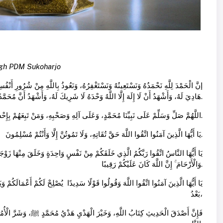
igh PDM Sukoharjo
إنَّ الْحَمْدَ لِلَّهِ نَحْمَدُهُ وَنَسْتَعِينُهُ وَنَسْتَغْفِرُهُ، وَنَعُوذُ بِاللَّهِ مِنْ شُرُورِ أَنْفُ
هَادِيَ لَهُ، وَأَشْهَدُ أَنْ لَا إِلَهَ إِلَّا اللَّهُ وَحْدَهُ لَا شَرِيكَ لَهُ، وَأَشْهَدُ أَنَّ مُحَمَّدًا عَبْدُهُ وَرَسُولُهُ.
اللَّهُمَّ صَلِّ وَسَلِّمْ عَلَى نَبِيِّنَا مُحَمَّدٍ، وَعَلَى آلِهِ وَصَحْبِهِ، وَمَنْ تَبِعَهُمْ بِإِحْسَانٍ إِلَى يَوْمِ الْقِيَامَةِ.
يَا أَيُّهَا الَّذِينَ آمَنُوا اتَّقُوا اللَّهَ حَقَّ تُقَاتِهِ، وَلَا تَمُوتُنَّ إِلَّا وَأَنْتُمْ مُسْلِمُونَ.
يَا أَيُّهَا النَّاسُ اتَّقُوا رَبَّكُمُ الَّذِي خَلَقَكُمْ مِنْ نَفْسٍ وَاحِدَةٍ وَخَلَقَ مِنْهَا زَوْجَهَ
وَالْأَرْحَامَ ۚ إِنَّ اللَّهَ كَانَ عَلَيْكُمْ رَقِيبًا.
يَا أَيُّهَا الَّذِينَ آمَنُوا اتَّقُوا اللَّهَ وَقُولُوا قَوْلًا سَدِيدًا يُصْلِحْ لَكُمْ أَعْمَالَكُمْ وَ
بَعْدُ،
فَإِنَّ أَصْدَقَ الْحَدِيثِ كِتَابُ اللَّهِ، وَخَيْرَ الْهَدْيِ هَدْيُ مُحَمَّدٍ ﷺ، وَشَرَّ الْأُمُورِ