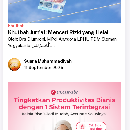
Khutbah
Khutbah Jum'at: Mencari Rizki yang Halal
Oleh: Drs Djumroni, MPd, Anggota LPHU PDM Sleman
Yogyakarta اَلْحَمْدُ ِلله ِا....
Suara Muhammadiyah
11 September 2025