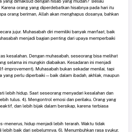
 apa yang dimaksud dengan hisab yang mudah?’ Beliau
 Karena orang yang diperdebatkan hisabnya pada hari itu
impa orang beriman, Allah akan menghapus dosanya, bahkan
secara jujur. Muhasabah diri memiliki banyak manfaat, baik
 muhasabah menjadi bagian penting dari upaya memperbaiki
atas kesalahan. Dengan muhasabah, seseorang bisa melihat
ang selama ini mungkin diabaikan. Kesadaran ini menjadi
self-improvement). Muhasabah bukan sekadar menilai, tapi
a yang perlu diperbaiki—baik dalam ibadah, akhlak, maupun
ti lebih hidup. Saat seseorang menyadari kesalahan dan
ebih tulus. 4). Mengontrol emosi dan perilaku. Orang yang
ktif, dan lebih bijak dalam bersikap, karena terbiasa
us-menerus, hidup menjadi lebih terarah. Waktu tidak
i lebih baik dari sebelumnya. 6). Menumbuhkan rasa syukur.