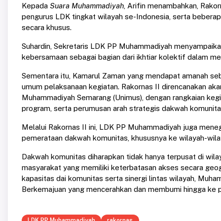
Kepada
Suara Muhammadiyah
, Arifin menambahkan, Rakorn
pengurus LDK tingkat wilayah se-Indonesia, serta beberap
secara khusus.
Suhardin, Sekretaris LDK PP Muhammadiyah menyampaikan, 
kebersamaan sebagai bagian dari ikhtiar kolektif dalam m
Sementara itu, Kamarul Zaman yang mendapat amanah seba
umum pelaksanaan kegiatan. Rakornas II direncanakan akan
Muhammadiyah Semarang (Unimus), dengan rangkaian kegia
program, serta perumusan arah strategis dakwah komunita
Melalui Rakornas II ini, LDK PP Muhammadiyah juga men
pemerataan dakwah komunitas, khususnya ke wilayah-wilayah 
Dakwah komunitas diharapkan tidak hanya terpusat di wilay
masyarakat yang memiliki keterbatasan akses secara geog
kapasitas dai komunitas serta sinergi lintas wilayah, Mu
Berkemajuan yang mencerahkan dan membumi hingga ke p
LDK PP Muhammadiyah
rakornas