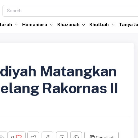
larah
Humaniora
Khazanah
Khutbah
Tanya 
iyah Matangkan
elang Rakornas II
0
Copy Link