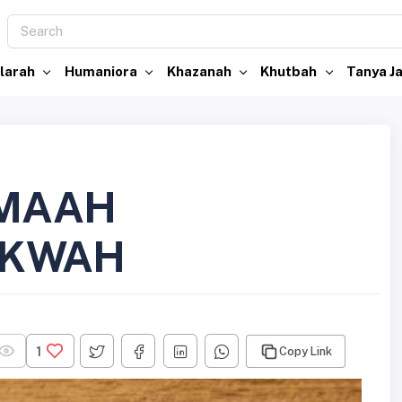
larah
Humaniora
Khazanah
Khutbah
Tanya 
AMAAH
AKWAH
1
Copy Link