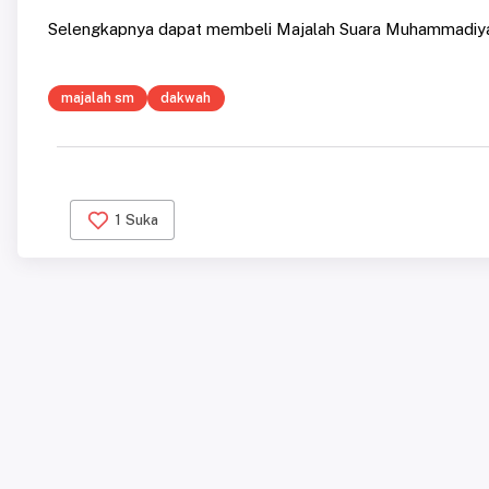
Selengkapnya dapat membeli Majalah Suara Muhammadiya
majalah sm
dakwah
1
Suka