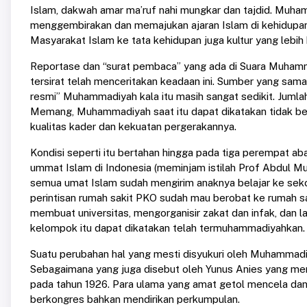
Islam, dakwah amar ma’ruf nahi mungkar dan tajdid. Muh
menggembirakan dan memajukan ajaran Islam di kehidupa
Masyarakat Islam ke tata kehidupan juga kultur yang lebih 
Reportase dan “surat pembaca” yang ada di Suara Muham
tersirat telah menceritakan keadaan ini. Sumber yang sama
resmi” Muhammadiyah kala itu masih sangat sedikit. Jumlah
Memang, Muhammadiyah saat itu dapat dikatakan tidak b
kualitas kader dan kekuatan pergerakannya.
Kondisi seperti itu bertahan hingga pada tiga perempat ab
ummat Islam di Indonesia (meminjam istilah Prof Abdul Mu
semua umat Islam sudah mengirim anaknya belajar ke sek
perintisan rumah sakit PKO sudah mau berobat ke rumah saki
membuat universitas, mengorganisir zakat dan infak, dan l
kelompok itu dapat dikatakan telah termuhammadiyahkan.
Suatu perubahan hal yang mesti disyukuri oleh Muhammad
Sebagaimana yang juga disebut oleh Yunus Anies yang men
pada tahun 1926. Para ulama yang amat getol mencela da
berkongres bahkan mendirikan perkumpulan.