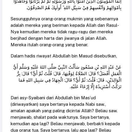
اِنَّمَا الْمُؤْمِنُوْنَ الَّذِيْنَ اٰمَنُوْا بِاللهِ وَرَسُوْلِهِ ثُمَّ لَمْ يَرْتَابُوْا وَجَاهَدُوْا
بِاَمْوَالِهِمْ وَاَنْفُسِهِمْ فِيْ سَبِيْلِ اللهِ ۗ اُولٰىِٕكَ هُمُ الصّٰدِقُوْنَ.
Sesungguhnya orang-orang mukmin yang sebenarnya
adalah mereka yang beriman kepada Allah dan Rasul-
Nya kemudian mereka tidak ragu-ragu dan mereka
berjihad dengan harta dan jiwanya di jalan Allah.
Mereka itulah orang-orang yang benar.
Dalam hadis riwayat Abdullah bin Masud disebutkan,
عَنْ عَبْدِ اللهِ بْنِ مَسْعُودٍ سَأَلْتُ النَّبِيَّ صَلَّى اللهُ عَلَيْهِ وَسَلَّمَ أَيُّ
الْعَمَلِ أَفْضَلُ؟ قَالَ: الصَّلَاةُ لِوَقْتِهَا، قَالَ: قُلْتُ ثُمَّ أَيٌّ؟ قَالَ: بِرُّ
الْوَالِدَيْنِ، قَالَ: قُلْتُ: ثُمَّ أَيٌّ؟ قَالَ: الْجِهَادُ فِي سَبِيلِ اللهِ فَمَا
تَرَكْتُ أَسْتَزِيدُهُ إِلَّا إِرْعَاءً عَلَيْهِ.
Dari asy-Syaibani dari Abdullah bin Mas’ud
(diriwayatkan) saya bertanya kepada Nabi saw.,
amalan apakah yang paling dicintai Allâh? Beliau saw.
menjawab, shalat pada waktunya. Saya bertanya,
kemudian apa lagi? Beliau menjawab, berbakti kepada
dua orang tua. Saya bertanya, lalu apa lagi? Beliau