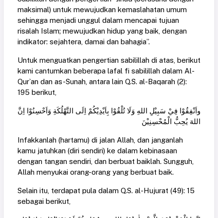
maksimal) untuk mewujudkan kemaslahatan umum
sehingga menjadi unggul dalam mencapai tujuan
risalah Islam; mewujudkan hidup yang baik, dengan
indikator: sejahtera, damai dan bahagia”.
Untuk menguatkan pengertian sabilillah di atas, berikut
kami cantumkan beberapa lafal fi sabilillah dalam Al-
Qur`an dan as-Sunah, antara lain Q.S. al-Baqarah (2):
195 berikut,
واَنْفِقُوْا فِيْ سَبِيْلِ اللهِ وَلَا تُلْقُوْا بِاَيْدِيْكُمْ اِلَى التَّهْلُكَةِ وَاَحْسِنُوْا اِنَّ
اللهَ يُحِبُّ الْمُحْسِنِيْنَ
Infakkanlah (hartamu) di jalan Allah, dan janganlah
kamu jatuhkan (diri sendiri) ke dalam kebinasaan
dengan tangan sendiri, dan berbuat baiklah. Sungguh,
Allah menyukai orang-orang yang berbuat baik.
Selain itu, terdapat pula dalam Q.S. al-Hujurat (49): 15
sebagai berikut,