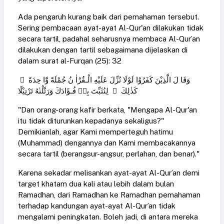
Ada pengaruh kurang baik dari pemahaman tersebut.
Sering pembacaan ayat-ayat Al-Qur'an dilakukan tidak
secara tartil, padahal seharusnya membaca Al-Qur’an
dilakukan dengan tartil sebagaimana dijelaskan di
dalam surat al-Furqan (25): 32
وَقَا لَ الَّذِيْنَ كَفَرُوْا لَوْلَا نُزِّلَ عَلَيْهِ الْـقُرْاٰ نُ جُمْلَةً وَّا حِدَةً ۛ
كَذٰلِكَ ۛ لِنُثَبِّتَ بِهٖ فُـؤَادَكَ وَرَتَّلْنٰهُ تَرْتِيْلًا
"Dan orang-orang kafir berkata, "Mengapa Al-Qur'an
itu tidak diturunkan kepadanya sekaligus?"
Demikianlah, agar Kami memperteguh hatimu
(Muhammad) dengannya dan Kami membacakannya
secara tartil (berangsur-angsur, perlahan, dan benar)."
Karena sekadar melisankan ayat-ayat Al-Qur’an demi
target khatam dua kali atau lebih dalam bulan
Ramadhan, dari Ramadhan ke Ramadhan pemahaman
terhadap kandungan ayat-ayat Al-Qur’an tidak
mengalami peningkatan. Boleh jadi, di antara mereka