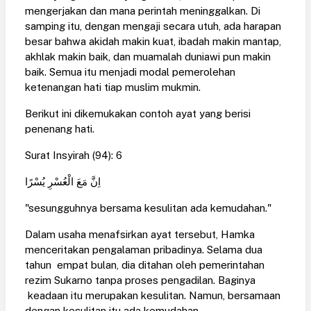
mengerjakan dan mana perintah meninggalkan. Di
samping itu, dengan mengaji secara utuh, ada harapan
besar bahwa akidah makin kuat, ibadah makin mantap,
akhlak makin baik, dan muamalah duniawi pun makin
baik. Semua itu menjadi modal pemerolehan
ketenangan hati tiap muslim mukmin.
Berikut ini dikemukakan contoh ayat yang berisi
penenang hati.
Surat Insyirah (94): 6
اِنَّ مَعَ الْعُسْرِ يُسْرًا
"sesungguhnya bersama kesulitan ada kemudahan."
Dalam usaha menafsirkan ayat tersebut, Hamka
menceritakan pengalaman pribadinya. Selama dua
tahun empat bulan, dia ditahan oleh pemerintahan
rezim Sukarno tanpa proses pengadilan. Baginya
keadaan itu merupakan kesulitan. Namun, bersamaan
dengan kesulitan itu ada kemudahan.