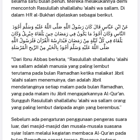
selama satu bulan penuh. Mereka melakukannya demi
mencontoh Rasulullah shallallahu 'alaihi wa sallam. Di
dalam HR al-Bukhari dijelaskan sebagai berikut.
عَنْ ابْنِ عَبَّاسٍ قَالَ كَانَ رَسُولُ اللَّهِ صَلَّى اللَّهُ عَلَيْهِ وَسَلَّمَ أَجْوَدَ
النَّاسِ وَكَانَ أَجْوَدُ مَا يَكُونُ فِي رَمَضَانَ حِينَ يَلْقَاهُ جِبْرِيلُ وَكَانَ
يَلْقَاهُ فِي كُلِّ لَيْلَةٍ مِنْ رَمَضَانَ فَيُدَارِسُهُ الْقُرْآنَ فَلَرَسُولُ اللَّهِ
صَلَّى اللَّهُ عَلَيْهِ وَسَلَّمَ أَجْوَدُ بِالْخَيْرِ مِنْ الرِّيحِ الْمُرْسَلَةِ
"Dari Ibnu Abbas berkata, “Rasulullah shallallahu 'alaihi
wa sallam adalah manusia yang paling lembut
terutama pada bulan Ramadhan ketika malaikat Jibril
'alaihi salam menemuinya, dan adalah Jibril
mendatanginya setiap malam pada bulan Ramadhan,
yang pada malam itu Jibril mengajarkannya Al-Qur'an.
Sungguh Rasulullah shallallahu 'alaihi wa sallam orang
yang paling lembut daripada angin yang berembus.”
Sebelum ada pengaturan penggunaan pengeras suara
luar, dari masjid-masjid dan musala-musala suasana
syiar Islam melalui kegiatan membaca Al-Qur’an pada
bulan Ramadhan sangat terasa. Biasanya tadarus