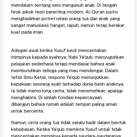
mendalam tentang seni mengasuh anak. Di tengah
hiruk-pikuk teori parenting modern, Al-Qur’an justru
menghadirkan potret relasi orang tua
dan
anak yang
sangat manusiawi: hangat, rapuh, namun tetap berakar
kuat pada iman.
Adegan awal ketika Yusuf kecil menceritakan
mimpinya kepada ayahnya, Nabi Ya'qub, menyuguhkan
pelajaran sederhana tetapi mendasar
bahwa
anak
membutuhkan telinga yang mau mendengar. Dalam
tafsir Ibnu Katsir, respons Ya’qub menunjukkan
kepekaan seorang ayah terhadap dunia batin anaknya.
Ia tidak memotong cerita, tidak meremehkan, apalagi
menghakimi. Di sinilah fondasi kepercayaan
dibangun
bahwa rumah adalah tempat paling aman
untuk bercerita.
Namun, cinta orang tua tidak selalu hadir dalam bentuk
kebebasan. Ketika Ya’qub meminta Yusuf untuk tidak
menceritakan mimpinya kepada saudara-saudaranya,