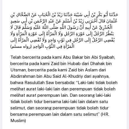
حَدَّثَنَا أَبُو بَكْرِ بْنُ أَبِي شَيْبَةَ حَدَّثَنَا زَيْدُ بْنُ الْحُبَابِ عَنْ الضَّحَّاكِ بْنِ
عُثْمَانَ قَالَ أَخْبَرَنِي زَيْدُ بْنُ أَسْلَمَ عَنْ عَبْدِ الرَّحْمَنِ بْنِ أَبِي سَعِيدٍ
الْخُدْرِيِّ عَنْ أَبِيهِ أَنَّ رَسُولَ اللَّهِ صَلَّى اللَّهُ عَلَيْهِ وَسَلَّمَ قَالَ لَا
يَنْظُرُ الرَّجُلُ إِلَى عَوْرَةِ الرَّجُلِ وَلَا الْمَرْأَةُ إِلَى عَوْرَةِ الْمَرْأَةِ وَلَا
يُفْضِي الرَّجُلُ إِلَى الرَّجُلِ فِي ثَوْبٍ وَاحِدٍ وَلَا تُفْضِي الْمَرْأَةُ إِلَى
الْمَرْأَةِ فِي الثَّوْبِ الْوَاحِدِ (رواه مسلم)
Telah bercerita pada kami Abu Bakar bin Abi Syaibah,
bercerita pada kami Zaid bin Hubab dari Dhahak bin
Utsman, bercerita pada kami Zaid bin Aslam dari
Abdirrahman bin Abu Said Al-Khudriy dari ayahnya,
bahwa Rasulullah Saw bersabda: “Laki-laki tidak boleh
melihat aurat laki-laki lain dan perempuan tidak boleh
melihat aurat perempuan lain. Dan seorang laki-laki
tidak boleh tidur bersama laki-laki lain dalam satu
selimut, dan seorang perempuan tidak boleh tidur
bersama perempuan lain dalam satu selimut” (HR.
Muslim)