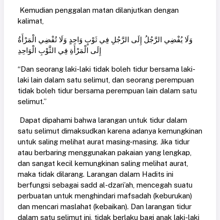
Kemudian penggalan matan dilanjutkan dengan
kalimat,
وَلَا يُفْضِي الرَّجُلُ إِلَى الرَّجُلِ فِي ثَوْبٍ وَاحِدٍ وَلَا تُفْضِي الْمَرْأَةُ
إِلَى الْمَرْأَةِ فِي الثَّوْبِ الْوَاحِدِ
“Dan seorang laki-laki tidak boleh tidur bersama laki-
laki lain dalam satu selimut, dan seorang perempuan
tidak boleh tidur bersama perempuan lain dalam satu
selimut.”
Dapat dipahami bahwa larangan untuk tidur dalam
satu selimut dimaksudkan karena adanya kemungkinan
untuk saling melihat aurat masing-masing. Jika tidur
atau berbaring menggunakan pakaian yang lengkap,
dan sangat kecil kemungkinan saling melihat aurat,
maka tidak dilarang. Larangan dalam Hadits ini
berfungsi sebagai sadd al-dzari’ah, mencegah suatu
perbuatan untuk menghindari mafsadah (keburukan)
dan mencari maslahat (kebaikan). Dan larangan tidur
dalam satu selimut ini, tidak berlaku bagi anak laki-laki