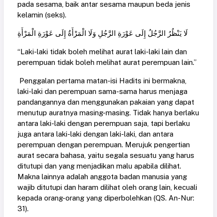
pada sesama, baik antar sesama maupun beda jenis
kelamin (seks).
لَا يَنْظُرُ الرَّجُلُ إِلَى عَوْرَةِ الرَّجُلِ وَلَا الْمَرْأَةُ إِلَى عَوْرَةِ الْمَرْأَةِ
“Laki-laki tidak boleh melihat aurat laki-laki lain dan
perempuan tidak boleh melihat aurat perempuan lain.”
Penggalan pertama matan-isi Hadits ini bermakna,
laki-laki dan perempuan sama-sama harus menjaga
pandangannya dan menggunakan pakaian yang dapat
menutup auratnya masing-masing. Tidak hanya berlaku
antara laki-laki dengan perempuan saja, tapi berlaku
juga antara laki-laki dengan laki-laki, dan antara
perempuan dengan perempuan. Merujuk pengertian
aurat secara bahasa, yaitu segala sesuatu yang harus
ditutupi dan yang menjadikan malu apabila dilihat.
Makna lainnya adalah anggota badan manusia yang
wajib ditutupi dan haram dilihat oleh orang lain, kecuali
kepada orang-orang yang diperbolehkan (QS. An-Nur:
31).