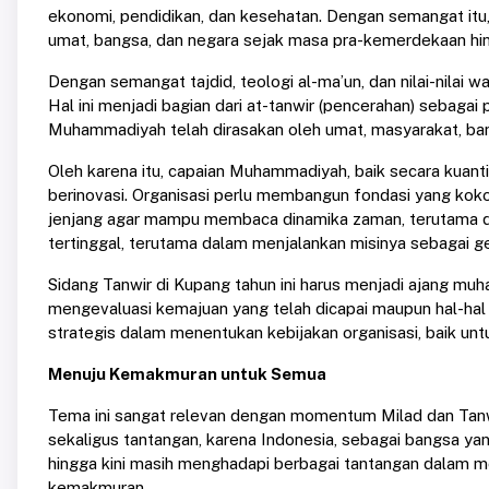
ekonomi, pendidikan, dan kesehatan. Dengan semangat itu
umat, bangsa, dan negara sejak masa pra-kemerdekaan hi
Dengan semangat tajdid, teologi al-ma’un, dan nilai-nilai 
Hal ini menjadi bagian dari at-tanwir (pencerahan) sebagai
Muhammadiyah telah dirasakan oleh umat, masyarakat, ban
Oleh karena itu, capaian Muhammadiyah, baik secara kuantita
berinovasi. Organisasi perlu membangun fondasi yang ko
jenjang agar mampu membaca dinamika zaman, terutama di er
tertinggal, terutama dalam menjalankan misinya sebagai 
Sidang Tanwir di Kupang tahun ini harus menjadi ajang muha
mengevaluasi kemajuan yang telah dicapai maupun hal-hal y
strategis dalam menentukan kebijakan organisasi, baik unt
Menuju Kemakmuran untuk Semua
Tema ini sangat relevan dengan momentum Milad dan Tanw
sekaligus tantangan, karena Indonesia, sebagai bangsa y
hingga kini masih menghadapi berbagai tantangan dalam m
kemakmuran.