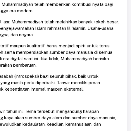
, Muhammadiyah telah memberikan kontribusi nyata bagi
ngga era modern.
wal ‘asr, Muhammadiyah telah melahirkan banyak tokoh besar.
 pengejawantahan Islam rahmatan lil 'alamin. Usaha-usaha
gsa, dan negara.
tif maupun kualitatif, harus menjadi spirit untuk terus
koh serta mempersiapkan sumber daya manusia di semua
a digital saat ini. Jika tidak, Muhammadiyah berisiko
gerakan pembaruan.
sabah (introspeksi) bagi seluruh pihak, baik untuk
ang masih perlu diperbaiki. Tanwir memiliki peran
uk kepentingan internal maupun eksternal.
ir tahun ini. Tema tersebut mengandung harapan
ang kaya akan sumber daya alam dan sumber daya manusia,
ewujudkan kedaulatan, keadilan, kemanusiaan, dan