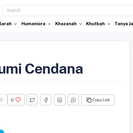
larah
Humaniora
Khazanah
Khutbah
Tanya 
Bumi Cendana
0
Copy Link