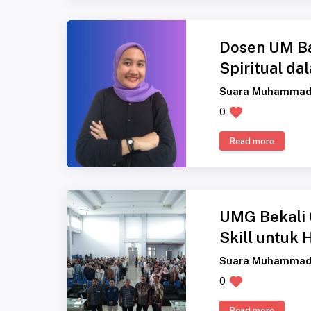
Dosen UM Ban
Spiritual da
Suara Muhammad
0
Read more
UMG Bekali 
Skill untuk 
Suara Muhammad
0
Read more