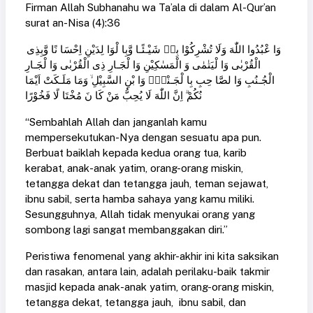
Firman Allah Subhanahu wa Ta’ala di dalam Al-Qur’an
surat an-Nisa (4):36
وَا عْبُدُوا اللّٰهَ وَلَا تُشْرِكُوْا بِهٖ شَيْـئًـا وَّبِا لْوَا لِدَيْنِ اِحْسَا نًا وَّبِذِى
الْقُرْبٰى وَا لْيَتٰمٰى وَ الْمَسٰكِيْنِ وَا لْجَـارِ ذِى الْقُرْبٰى وَا لْجَـارِ
الْجُـنُبِ وَا لصَّا حِبِ بِا لْجَـنْبِۢ وَا بْنِ السَّبِيْلِ ۙ وَمَا مَلَـكَتْ اَيْمَا
نُكُمْ ۗ اِنَّ اللّٰهَ لَا يُحِبُّ مَنْ كَا نَ مُخْتَا لًا فَخُوْرًا
“Sembahlah Allah dan janganlah kamu
mempersekutukan-Nya dengan sesuatu apa pun.
Berbuat baiklah kepada kedua orang tua, karib
kerabat, anak-anak yatim, orang-orang miskin,
tetangga dekat dan tetangga jauh, teman sejawat,
ibnu sabil, serta hamba sahaya yang kamu miliki.
Sesungguhnya, Allah tidak menyukai orang yang
sombong lagi sangat membanggakan diri.”
Peristiwa fenomenal yang akhir-akhir ini kita saksikan
dan rasakan, antara lain, adalah perilaku-baik takmir
masjid kepada anak-anak yatim, orang-orang miskin,
tetangga dekat, tetangga jauh, ibnu sabil, dan