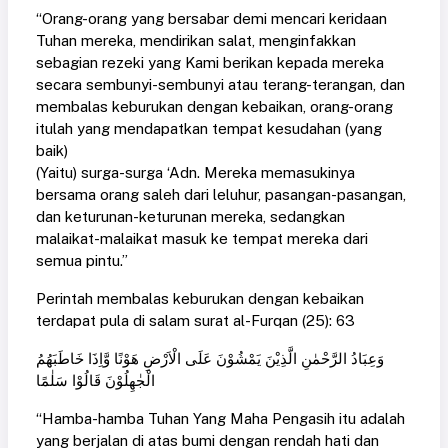
“Orang-orang yang bersabar demi mencari keridaan
Tuhan mereka, mendirikan salat, menginfakkan
sebagian rezeki yang Kami berikan kepada mereka
secara sembunyi-sembunyi atau terang-terangan, dan
membalas keburukan dengan kebaikan, orang-orang
itulah yang mendapatkan tempat kesudahan (yang
baik)
(Yaitu) surga-surga ‘Adn. Mereka memasukinya
bersama orang saleh dari leluhur, pasangan-pasangan,
dan keturunan-keturunan mereka, sedangkan
malaikat-malaikat masuk ke tempat mereka dari
semua pintu.”
Perintah membalas keburukan dengan kebaikan
terdapat pula di salam surat al-Furqan (25): 63
وَعِبَادُ الرَّحْمٰنِ الَّذِيْنَ يَمْشُوْنَ عَلَى الْاَرْضِ هَوْنًا وَّاِذَا خَاطَبَهُمُ
الْجٰهِلُوْنَ قَالُوْا سَلٰمًا
“Hamba-hamba Tuhan Yang Maha Pengasih itu adalah
yang berjalan di atas bumi dengan rendah hati dan