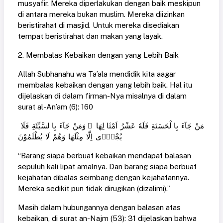
musyafir. Mereka diperlakukan dengan baik meskipun
di antara mereka bukan muslim. Mereka diizinkan
beristirahat di masjid. Untuk mereka disediakan
tempat beristirahat dan makan yang layak.
2. Membalas Kebaikan dengan yang Lebih Baik
Allah Subhanahu wa Ta’ala mendidik kita aagar
membalas kebaikan dengan yang lebih baik. Hal itu
dijelaskan di dalam firman-Nya misalnya di dalam
surat al-An’am (6): 160
مَنْ جَآءَ بِا لْحَسَنَةِ فَلَهٗ عَشْرُ اَمْثَا لِهَا ۚ وَمَنْ جَآءَ بِا لسَّيِّئَةِ فَلَا
يُجْزٰۤى اِلَّا مِثْلَهَا وَهُمْ لَا يُظْلَمُوْنَ
“Barang siapa berbuat kebaikan mendapat balasan
sepuluh kali lipat amalnya. Dan barang siapa berbuat
kejahatan dibalas seimbang dengan kejahatannya.
Mereka sedikit pun tidak dirugikan (dizalimi).”
Masih dalam hubungannya dengan balasan atas
kebaikan, di surat an-Najm (53): 31 dijelaskan bahwa