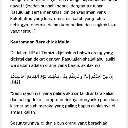
nawafil (ibadah sunnah) sesuai dengan tuntunan
Rasulullah serta menghiasi diri dengan iman yang
kokoh, ilmu yang luas, dan amal saleh yang tulus
sehingga tecermin dalam kepribadian dan tingkah laku
yang terpuji.”
Keutamaan Berakhlak Mulia
Di dalam HR at-Tirmizi dijelaskan bahwa orang yang
dicintai dan dekat dengan Rasulullah shallallahu ‘alaihi
wa sallam adalah orang yang bagus akhlaknya.
إِنَّ مِنْ أَحَبِّكُمْ إِلَيَّ وَأَقْرَبِكُمْ مِنِّي مَجْلِسًا يَوْمَ القِيَامَةِ أَحَاسِنَكُمْ
أَخْلَاقًا
“Sesungguhnya, yang paling aku cintai di antara kalian
dan paling dekat tempat duduknya denganku pada hari
kiamat adalah mereka yang paling bagus akhlaknya di
antara kalian.”
Sesungguhnya, di dunia pun orang yang berakhlak