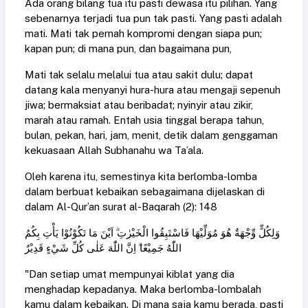
Ada orang bilang tua itu pasti dewasa itu pilihan. Yang
sebenarnya terjadi tua pun tak pasti. Yang pasti adalah
mati. Mati tak pernah kompromi dengan siapa pun;
kapan pun; di mana pun, dan bagaimana pun,
Mati tak selalu melalui tua atau sakit dulu; dapat
datang kala menyanyi hura-hura atau mengaji sepenuh
jiwa; bermaksiat atau beribadat; nyinyir atau zikir,
marah atau ramah. Entah usia tinggal berapa tahun,
bulan, pekan, hari, jam, menit, detik dalam genggaman
kekuasaan Allah Subhanahu wa Ta’ala.
Oleh karena itu, semestinya kita berlomba-lomba
dalam berbuat kebaikan sebagaimana dijelaskan di
dalam Al-Qur’an surat al-Baqarah (2): 148
وَلِكُلٍّ وِّجْهَةٌ هُوَ مُوَلِّيْهَا فَاسْتَبِقُوا الْخَيْرٰتِ ۗ اَيْنَ مَا تَكُوْنُوْا يَأْتِ بِكُمُ
اللّٰهُ جَمِيْعًا ۗ اِنَّ اللّٰهَ عَلٰى كُلِّ شَيْءٍ قَدِيْرٌ
"Dan setiap umat mempunyai kiblat yang dia
menghadap kepadanya. Maka berlomba-lombalah
kamu dalam kebaikan. Di mana saja kamu berada, pasti