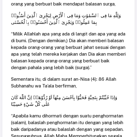
orang yang berbuat baik mendapat balasan surga,
وَلِلَّهِ مَا فِى ٱلسَّمَٰوَٰتِ وَمَا فِى ٱلْأَرْضِ لِيَجْزِىَ ٱلَّذِينَ أَسَٰٓـُٔوا۟
بِمَا عَمِلُوا۟ وَيَجْزِىَ ٱلَّذِينَ أَحْسَنُوا۟ بِٱلْحُسْنَى
“Milik Allahlah apa yang ada di langit dan apa yang ada
di bumi. (Dengan demikian,) Dia akan memberi balasan
kepada orang-orang yang berbuat jahat sesuai dengan
apa yang telah mereka kerjakan dan Dia akan memberi
balasan kepada orang-orang yang berbuat baik
dengan pahala yang lebih baik (surga).”
Sementara itu, di dalam surat an-Nisa (4): 86 Allah
Subhanahu wa Ta’ala berfirman,
وَاِذَا حُيِّيْتُمْ بِتَحِيَّةٍ فَحَيُّوْا بِاَحْسَنَ مِنْهَآ اَوْ رُدُّوْهَاۗ اِنَّ اللّٰهَ كَانَ
عَلٰى كُلِّ شَيْءٍ حَسِيْبًا
“Apabila kamu dihormati dengan suatu penghormatan
(salam), balaslah penghormatan itu dengan yang lebih
baik daripadanya atau balaslah dengan yang sepadan.
Sesungguhnya, Allah Maha Memperhitungkan segala