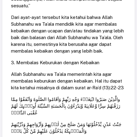
sesuatu.”
Dari ayat-ayat tersebut kita ketahui bahwa Allah
Subhanahu wa Ta’ala mendidik kita agar membalas
kebaikan dengan ucapan dan/atau tindakan yang lebih
baik dan balasan dari Allah Subhanahu wa Ta’ala. Oleh
karena itu, semestinya kita berusaha agar dapat
membalas kebaikan dengan yang lebih baik.
3. Membalas Keburukan dengan Kebaikan
Allah Subhanahu wa Ta’ala memerintah kita agar
membalas keburukan dengan kebaikan. Hal itu dapat
kita ketahui misalnya di dalam surat ar-Ra’d (13):22-23
والَّذِيْنَ صَبَرُوا ابْتِغَاۤءَ وَجْهِ رَبِّهِمْ وَاَقَامُوا الصَّلٰوةَ وَاَنْفَقُوْا مِمَّا
رَزَقْنٰهُمْ سِرًّا وَّعَلَانِيَةً وَّيَدْرَءُوْنَ بِالْحَسَنَةِ السَّيِّئَةَ اُولٰۤىِٕكَ لَهُمْ
عُقْبَى الدَّارِۙ
جَنّٰتُ عَدْنٍ يَّدْخُلُوْنَهَا وَمَنْ صَلَحَ مِنْ اٰبَاۤىِٕهِمْ وَاَزْوَاجِهِمْ وَذُرِّيّٰتِهِمْ
وَالْمَلٰۤىِٕكَةُ يَدْخُلُوْنَ عَلَيْهِمْ مِّنْ كُلِّ بَابٍۚ