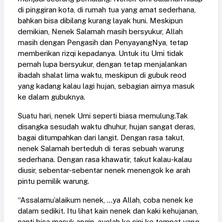
di pinggiran kota, di rumah tua yang amat sederhana,
bahkan bisa dibilang kurang layak huni. Meskipun
demikian, Nenek Salamah masih bersyukur, Allah
masih dengan Pengasih dan PenyayangNya, tetap
memberikan rizqi kepadanya. Untuk itu Umi tidak
pernah lupa bersyukur, dengan tetap menjalankan
ibadah shalat lima waktu, meskipun di gubuk reod
yang kadang kalau lagi hujan, sebagian airnya masuk
ke dalam gubuknya.
Suatu hari, nenek Umi seperti biasa memulung.Tak
disangka sesudah waktu dhuhur, hujan sangat deras,
bagai ditumpahkan dari langit. Dengan rasa takut,
nenek Salamah berteduh di teras sebuah warung
sederhana. Dengan rasa khawatir, takut kalau-kalau
diusir, sebentar-sebentar nenek menengok ke arah
pintu pemilik warung.
“Assalamu’alaikum nenek, ...ya Allah, coba nenek ke
dalam sedikit. Itu lihat kain nenek dan kaki kehujanan,
nanti bisa masuk angin, ayolah ke sini ke tempat yang