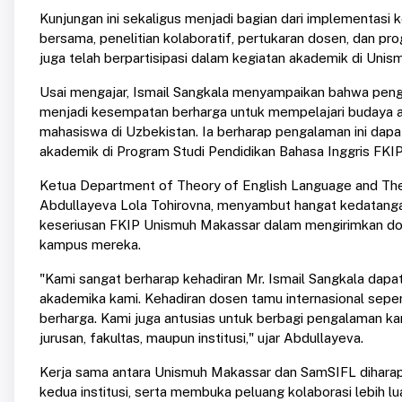
Kunjungan ini sekaligus menjadi bagian dari implementasi 
bersama, penelitian kolaboratif, pertukaran dosen, dan pr
juga telah berpartisipasi dalam kegiatan akademik di Uni
Usai mengajar, Ismail Sangkala menyampaikan bahwa penga
menjadi kesempatan berharga untuk mempelajari budaya aka
mahasiswa di Uzbekistan. Ia berharap pengalaman ini dapa
akademik di Program Studi Pendidikan Bahasa Inggris FKI
Ketua Department of Theory of English Language and The
Abdullayeva Lola Tohirovna, menyambut hangat kedatangan
keseriusan FKIP Unismuh Makassar dalam mengirimkan dos
kampus mereka.
"Kami sangat berharap kehadiran Mr. Ismail Sangkala dapa
akademika kami. Kehadiran dosen tamu internasional sepe
berharga. Kami juga antusias untuk berbagi pengalaman ka
jurusan, fakultas, maupun institusi," ujar Abdullayeva.
Kerja sama antara Unismuh Makassar dan SamSIFL diharap
kedua institusi, serta membuka peluang kolaborasi lebih 