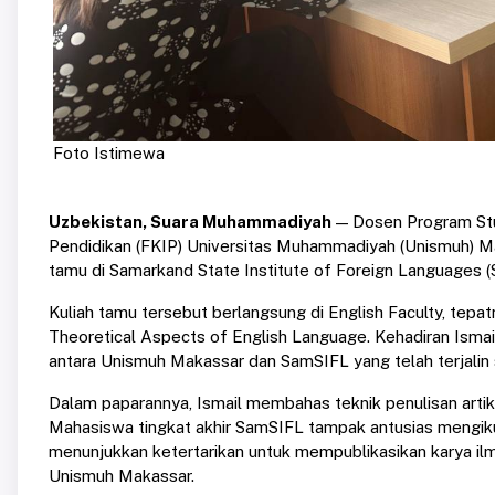
Foto Istimewa
Uzbekistan, Suara Muhammadiyah
— Dosen Program Stud
Pendidikan (FKIP) Universitas Muhammadiyah (Unismuh) Mak
tamu di Samarkand State Institute of Foreign Languages (
Kuliah tamu tersebut berlangsung di English Faculty, tep
Theoretical Aspects of English Language. Kehadiran Ismai
antara Unismuh Makassar dan SamSIFL yang telah terjalin
Dalam paparannya, Ismail membahas teknik penulisan artikel i
Mahasiswa tingkat akhir SamSIFL tampak antusias mengikut
menunjukkan ketertarikan untuk mempublikasikan karya ilmi
Unismuh Makassar.