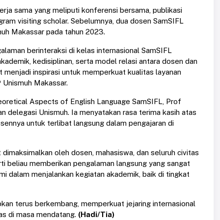
kerja sama yang meliputi konferensi bersama, publikasi
ogram visiting scholar. Sebelumnya, dua dosen SamSIFL
smuh Makassar pada tahun 2023.
laman berinteraksi di kelas internasional SamSIFL
demik, kedisiplinan, serta model relasi antara dosen dan
t menjadi inspirasi untuk memperkuat kualitas layanan
P Unismuh Makassar.
oretical Aspects of English Language SamSIFL, Prof
 delegasi Unismuh. Ia menyatakan rasa terima kasih atas
ennya untuk terlibat langsung dalam pengajaran di
t dimaksimalkan oleh dosen, mahasiswa, dan seluruh civitas
rti beliau memberikan pengalaman langsung yang sangat
mi dalam menjalankan kegiatan akademik, baik di tingkat
kan terus berkembang, memperkuat jejaring internasional
luas di masa mendatang.
(Hadi/Tia)