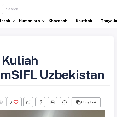
larah
Humaniora
Khazanah
Khutbah
Tanya 
 Kuliah
SamSIFL Uzbekistan
0
Copy Link