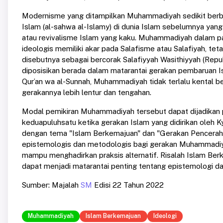
Modernisme yang ditampilkan Muhammadiyah sedikit berbe
Islam (al-sahwa al-Islamy) di dunia Islam sebelumnya yan
atau revivalisme Islam yang kaku. Muhammadiyah dalam pa
ideologis memiliki akar pada Salafisme atau Salafiyah, te
disebutnya sebagai bercorak Salafiyyah Wasithiyyah (Republ
diposisikan berada dalam matarantai gerakan pembaruan Isl
Qur’an wa al-Sunnah, Muhammadiyah tidak terlalu kental b
gerakannya lebih lentur dan tengahan.
Modal pemikiran Muhammadiyah tersebut dapat dijadikan
keduapuluhsatu ketika gerakan Islam yang didirikan oleh
dengan tema "Islam Berkemajuan" dan "Gerakan Penceraha
epistemologis dan metodologis bagi gerakan Muhammadiya
mampu menghadirkan praksis alternatif. Risalah Islam Be
dapat menjadi matarantai penting tentang epistemologi da
Sumber: Majalah
SM
Edisi 22 Tahun 2022
Muhammadiyah
Islam Berkemajuan
Ideologi