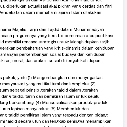
 diperlukan aktualisasi akal pikiran yang cerdas dan fitri,
am. Pendekatan dalam memahami ajaran Islam dilakukan
n nama Majelis Tarjih dan Tajdid dalam Muhammadiyah
cana programnya yang bersifat pemurnian atau purifikasi
d memiliki rencana strategis untuk: Menghidupkan tarjih,
gerakan pembaharuan yang kritis-dinamis dalam kehidupan
tantangan perkembangan sosial budaya dan kehidupan
ran, moral, dan praksis sosial di tengah kehidupan
as pokok, yaitu (1) Mengembangkan dan menyegarkan
asyarakat yang multikultural dan kompleks; (2)
lam sebagai prinsip gerakan tajdid dalam gerakan
g tajdid, tarjih dan pemikiran Islam untuk selalu
dang berkembang; (4) Mensosialisasikan produk-produk
eluruh lapisan masyarakat; (5) Membentuk dan
dang tajdid pemikiran Islam yang terpadu dengan bidang
mi tajdid secara utuh dan lengkap sehingga menampilkan