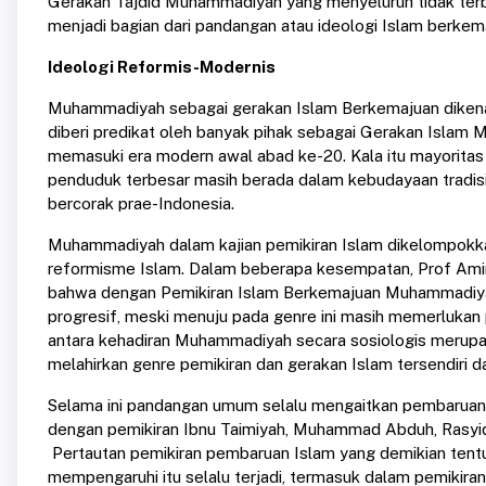
Gerakan Tajdid Muhammadiyah yang menyeluruh tidak terba
menjadi bagian dari pandangan atau ideologi Islam berkem
Ideologi Reformis-Modernis
Muhammadiyah sebagai gerakan Islam Berkemajuan dikenal 
diberi predikat oleh banyak pihak sebagai Gerakan Islam 
memasuki era modern awal abad ke-20. Kala itu mayoritas
penduduk terbesar masih berada dalam kebudayaan tradisi
bercorak prae-Indonesia.
Muhammadiyah dalam kajian pemikiran Islam dikelompokka
reformisme Islam. Dalam beberapa kesempatan, Prof Ami
bahwa dengan Pemikiran Islam Berkemajuan Muhammadiyah 
progresif, meski menuju pada genre ini masih memerlukan p
antara kehadiran Muhammadiyah secara sosiologis meru
melahirkan genre pemikiran dan gerakan Islam tersendiri d
Selama ini pandangan umum selalu mengaitkan pembaruan
dengan pemikiran Ibnu Taimiyah, Muhammad Abduh, Rasyi
Pertautan pemikiran pembaruan Islam yang demikian tentu 
mempengaruhi itu selalu terjadi, termasuk dalam pemikira