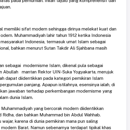
tas pada pemurnian. Inilah tajdid yang komprehensif dan
ajuan.
memiliki sifat modern sehingga dirinya melekat kuat dan
Modern. Muhammadiyah lahir tahun 1912 ketika Indonesia
 masyarakat Indonesia, termasuk umat Islam sebagai
onal, bahkan menurut Sutan Takdir Ali Sjahbana masih
n sebagai modernisme Islam, dikenal pula sebagai
n Abullah mantan Rektor UIN-Suka Yogyakarta, merujuk
dapat diidentikkan pada kategori pemikiran Islam
ergumulan panjang. Apapun istilahnya, esensinya ialah, di
pakan jawaban terhadap perkembangan modernisme yang
alam dunia Islam.
 Muhammadiyah yang bercorak modern diidentikkan
d Ridha, dan bahkan Muhammad bin Abdul Wahhab.
wajar, karena di dunia pemikiran mana pun saling
n modern Barat. Namun sebenarnya terdapat tipikal khas