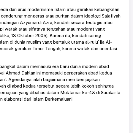
da dari arus modernisme Islam atau gerakan kebangkitan
g cenderung mengeras atau puritan dalam ideologi Salafiyah
ndangan Azyumardi Azra, kendati secara teologis atau
tapi watak atau sifatnya tengahan atau moderat yang
ika, 13 Oktober 2005). Karena itu, kendati sering
am di dunia muslim yang bertajuk utama al-ruju’ ila Al-
ercorak gerakan Timur Tengah, karena watak dan orientasi
 pangkal dalam memasuki era baru dunia modern abad
 Kyai Ahmad Dahlan ini memasuki pergerakan abad kedua
n". Agendanya ialah bagaimana memberi pijakan
h di abad kedua tersebut secara lebih kokoh sehingga
rkemajuan yang dibahas dalam Muktamar ke-48 di Surakarta
n elaborasi dari Islam Berkemajuan!