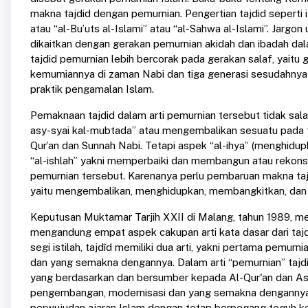
makna tajdid dengan pemurnian. Pengertian tajdid seperti 
atau “al-Bu’uts al-Islami” atau “al-Sahwa al-Islami”. Jargon
dikaitkan dengan gerakan pemurnian akidah dan ibadah dala
tajdid pemurnian lebih bercorak pada gerakan salaf, yait
kemurniannya di zaman Nabi dan tiga generasi sesudahnya
praktik pengamalan Islam.
Pemaknaan tajdid dalam arti pemurnian tersebut tidak salah a
asy-syai kal-mubtada” atau mengembalikan sesuatu pada 
Qur’an dan Sunnah Nabi. Tetapi aspek “al-ihya” (menghidupka
“al-ishlah” yakni memperbaiki dan membangun atau rekonstr
pemurnian tersebut. Karenanya perlu pembaruan makna taj
yaitu mengembalikan, menghidupkan, membangkitkan, dan 
Keputusan Muktamar Tarjih XXII di Malang, tahun 1989, 
mengandung empat aspek cakupan arti kata dasar dari tajdid
segi istilah, tajdîd memiliki dua arti, yakni pertama pemu
dan yang semakna dengannya. Dalam arti “pemurnian” tajd
yang berdasarkan dan bersumber kepada Al-Qur'an dan As-
pengembangan, modernisasi dan yang semakna dengannya”,
perwujudan ajaran Islam dengan tetap berpegang teguh k