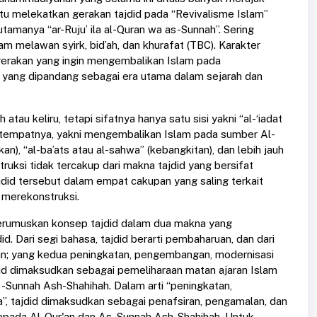
itu melekatkan gerakan tajdid pada “Revivalisme Islam”
 utamanya “ar-Ruju’ ila al-Quran wa as-Sunnah”. Sering
m melawan syirk, bid’ah, dan khurafat (TBC). Karakter
u gerakan yang ingin mengembalikan Islam pada
 yang dipandang sebagai era utama dalam sejarah dan
tau keliru, tetapi sifatnya hanya satu sisi yakni “al-‘iadat
tempatnya, yakni mengembalikan Islam pada sumber Al-
n), “al-ba’ats atau al-sahwa” (kebangkitan), dan lebih jauh
uksi tidak tercakup dari makna tajdid yang bersifat
did tersebut dalam empat cakupan yang saling terkait
merekonstruksi.
merumuskan konsep tajdid dalam dua makna yang
. Dari segi bahasa, tajdid berarti pembaharuan, dan dari
rnian; yang kedua peningkatan, pengembangan, modernisasi
id dimaksudkan sebagai pemeliharaan matan ajaran Islam
Sunnah Ash-Shahihah. Dalam arti “peningkatan,
 tajdid dimaksudkan sebagai penafsiran, pengamalan, dan
epada Al-Qur'an dan As-Sunnah Ash-Shahihah. Untuk