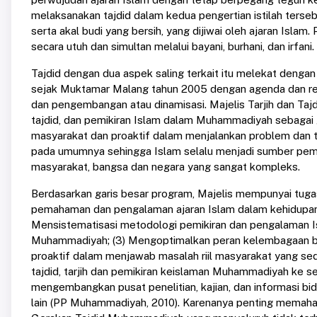
melaksanakan tajdid dalam kedua pengertian istilah tersebut,
serta akal budi yang bersih, yang dijiwai oleh ajaran Isl
secara utuh dan simultan melalui bayani, burhani, dan irfani.
Tajdid dengan dua aspek saling terkait itu melekat denga
sejak Muktamar Malang tahun 2005 dengan agenda dan ren
dan pengembangan atau dinamisasi. Majelis Tarjih dan Tajdi
tajdid, dan pemikiran Islam dalam Muhammadiyah sebagai 
masyarakat dan proaktif dalam menjalankan problem dan 
pada umumnya sehingga Islam selalu menjadi sumber pemiki
masyarakat, bangsa dan negara yang sangat kompleks.
Berdasarkan garis besar program, Majelis mempunyai tug
pemahaman dan pengalaman ajaran Islam dalam kehidupan m
Mensistematisasi metodologi pemikiran dan pengalaman Is
Muhammadiyah; (3) Mengoptimalkan peran kelembagaan bidan
proaktif dalam menjawab masalah riil masyarakat yang se
tajdid, tarjih dan pemikiran keislaman Muhammadiyah ke s
mengembangkan pusat penelitian, kajian, dan informasi bi
lain (PP Muhammadiyah, 2010). Karenanya penting memaha