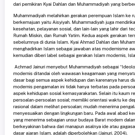
dari pemikiran Kyai Dahlan dan Muhammadiyah yang berbe
Muhammadiyah melahirkan gerakan perempuan Islam ke ru
berkemajuan yaitu Aisyiyah. Muhammadiyah juga mendirika
kesehatan, pelayanan sosial, dan lain-lain yang lahir dari
Rumah Miskin, dan Rumah Yatim. Kedua aspek gerakan ters
sebelumnya di dunia Islam. Kyai Ahmad Dahlan dan Muhamma
menghadirkan Islam sebagai jawaban atas modernisme awa
kemudian diberi label sebagai gerakan Islam modernis, Is
Achmad Jainuri menyebut Muhammadiyah sebagai “Ideolog
modernis ditandai oleh wawasan keagamaan yang menyata
dasar bagi semua aspek kehidupan dan karenanya harus di
modernis pengamalan ini tidak hanya terbatas pada persoal
aspek kehidupan sosial kemasyarakatan. Selain itu kaum 
persoalan-persoalan sosial; memiliki orientasi waktu ke 
rasional dalam melihat persoalan; mudah menerima pengalam
menyesuaikan dengan lingkungan baru. Pada awal abad kedu
yang menerima sebagian unsur budaya Barat modern dalam
berkeyakinan bahwa dari manapun asalnya ide atau gagasan
dasar ajaran Islam, adalah diperbolehkan (Jainuri, 2004).