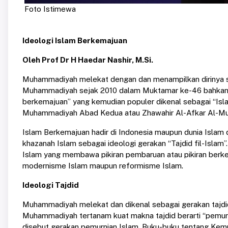
Foto Istimewa
Ideologi Islam Berkemajuan
Oleh Prof Dr H Haedar Nashir, M.Si.
Muhammadiyah melekat dengan dan menampilkan dirinya se
Muhammadiyah sejak 2010 dalam Muktamar ke-46 bahkan
berkemajuan” yang kemudian populer dikenal sebagai “Isl
Muhammadiyah Abad Kedua atau Zhawahir Al-Afkar Al-Muh
Islam Berkemajuan hadir di Indonesia maupun dunia Islam
khazanah Islam sebagai ideologi gerakan “Tajdid fil-Islam”
Islam yang membawa pikiran pembaruan atau pikiran berk
modernisme Islam maupun reformisme Islam.
Ideologi Tajdid
Muhammadiyah melekat dan dikenal sebagai gerakan tajdid
Muhammadiyah tertanam kuat makna tajdid berarti “pemur
disebut gerakan pemurnian Islam. Buku-buku tentang Kemu