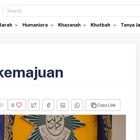
larah
Humaniora
Khazanah
Khutbah
Tanya 
rkemajuan
0
Copy Link