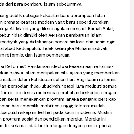
da dari para pembaru Islam sebelumnya.
ang publik sebagai kekuatan baru perempuan Islam
n pranata-pranata modern yang baru seperti gerakan
 teologi Al-Ma’un yang dilembagakan menjadi Rumah Sakit,
ebut tidak dimiliki oleh gerakan pembaruan Islam
diyah yang didirikannya secara historis dan sosiologis
l abad keduapuluh. Tidak keliru jika Muhammadiyah
lam reformis, dan Islam pembaruan.
i Reformis”. Pandangan ideologi keagamaan reformis-
kan bahwa Islam merupakan nilai ajaran yang memberikan
amalkan dalam kehidupan sehari-hari. Bagi kaum reformis-
an-persoalan ritual-ubudiyah, tetapi juga meliputi semua
reformis-modernis menerima perubahan berkaitan dengan
depan serta menekankan program jangka panjang; bersikap
an baru; memiliki mobilitas tinggi; toleran; mudah
a puluh sikap ini terlihat pada kaum modernis Muslim
 program sosial dan pendidikan mereka. Mereka ini
 itu, selama tidak bertentangan dengan prinsip-prinsip