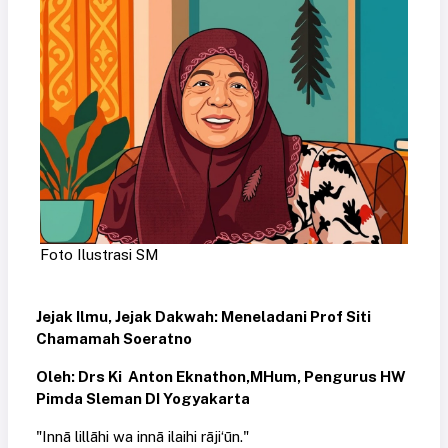
Foto Ilustrasi SM
Jejak Ilmu, Jejak Dakwah: Meneladani Prof Siti
Chamamah Soeratno
Oleh: Drs Ki
Anton Eknathon,MHum, Pengurus HW
Pimda Sleman DI Yogyakarta
"Innā lillāhi wa innā ilaihi rāji‘ūn."