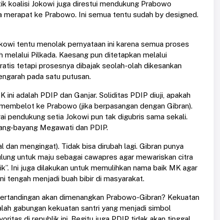
tik koalisi Jokowi juga direstui mendukung Prabowo
a merapat ke Prabowo. Ini semua tentu sudah by designed.
kowi tentu menolak pernyataan ini karena semua proses
ih melalui Pilkada. Kaesang pun ditetapkan melalui
ratis tetapi prosesnya dibajak seolah-olah dikesankan
mengarah pada satu putusan.
ini adalah PDIP dan Ganjar. Soliditas PDIP diuji, apakah
h membelot ke Prabowo (jika berpasangan dengan Gibran).
pendukung setia Jokowi pun tak digubris sama sekali.
ayang-bayang Megawati dan PDIP.
l dan mengingat). Tidak bisa dirubah lagi. Gibran punya
ulung untuk maju sebagai cawapres agar mewariskan citra
tik”. Ini juga dilakukan untuk memulihkan nama baik MK agar
i tengah menjadi buah bibir di masyarakat.
 pertandingan akan dimenangkan Prabowo-Gibran? Kekuatan
alah gabungan kekuatan santri yang menjadi simbol
tas di republik ini. Begitu juga PDIP tidak akan tinggal