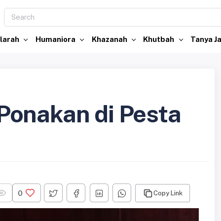
larah
Humaniora
Khazanah
Khutbah
Tanya 
Ponakan di Pesta
0
Copy Link