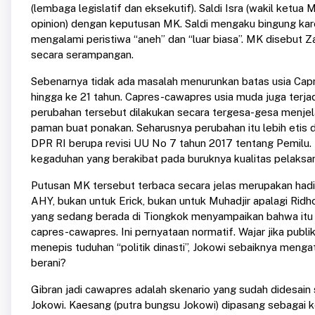
(lembaga legislatif dan eksekutif). Saldi Isra (wakil ketua
opinion) dengan keputusan MK. Saldi mengaku bingung karen
mengalami peristiwa “aneh” dan “luar biasa”. MK disebut Za
secara serampangan.
Sebenarnya tidak ada masalah menurunkan batas usia Cap
hingga ke 21 tahun. Capres-cawapres usia muda juga terjad
perubahan tersebut dilakukan secara tergesa-gesa menje
paman buat ponakan. Seharusnya perubahan itu lebih etis di
DPR RI berupa revisi UU No 7 tahun 2017 tentang Pemilu. D
kegaduhan yang berakibat pada buruknya kualitas pelaksa
Putusan MK tersebut terbaca secara jelas merupakan hadia
AHY, bukan untuk Erick, bukan untuk Muhadjir apalagi Ri
yang sedang berada di Tiongkok menyampaikan bahwa itu 
capres-cawapres. Ini pernyataan normatif. Wajar jika pub
menepis tuduhan “politik dinasti”, Jokowi sebaiknya menga
berani?
Gibran jadi cawapres adalah skenario yang sudah didesain 
Jokowi. Kaesang (putra bungsu Jokowi) dipasang sebagai