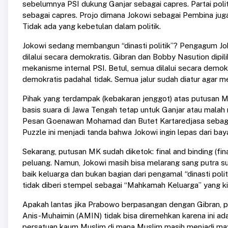
sebelumnya PSI dukung Ganjar sebagai capres. Partai poli
sebagai capres. Projo dimana Jokowi sebagai Pembina jug
Tidak ada yang kebetulan dalam politik.
Jokowi sedang membangun “dinasti politik”? Pengagum Jo
dilalui secara demokratis. Gibran dan Bobby Nasution dipil
mekanisme internal PSI. Betul, semua dilalui secara demok
demokratis padahal tidak. Semua jalur sudah diatur agar 
Pihak yang terdampak (kebakaran jenggot) atas putusan MK 
basis suara di Jawa Tengah tetap untuk Ganjar atau mala
Pesan Goenawan Mohamad dan Butet Kartaredjasa sebagai 
Puzzle ini menjadi tanda bahwa Jokowi ingin lepas dari b
Sekarang, putusan MK sudah diketok: final and binding (fina
peluang. Namun, Jokowi masih bisa melarang sang putra s
baik keluarga dan bukan bagian dari pengamal “dinasti poli
tidak diberi stempel sebagai “Mahkamah Keluarga” yang kin
Apakah lantas jika Prabowo berpasangan dengan Gibran,
Anis-Muhaimin (AMIN) tidak bisa diremehkan karena ini ad
persatuan kaum Muslim di mana Muslim masih menjadi mayori