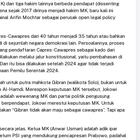
 MK) dan tiga hakim lainnya berbeda pendapat (dissenting
a sejak 2017 dirinya menjadi hakim MK, baru kali ini
inal Arifin Mochtar sebagai perusak open legal policy
res-Cawapres dari 40 tahun menjadi 35 tahun atau bahkan
i di sejumlah negara demokrasi lain. Persoalannya, proses
lang pendaftaran Capres-Cawapres sebagai kado dari
lakukan melalui jalur konstitusional, yaitu pembahasan di
an itu bisa dilakukan setelah 2024 agar tidak terjadi
naan Pemilu Serentak 2024.
h untuk putra mahkota Gibran (walikota Solo), bukan untuk
dho Al-Hamdi. Merespon keputusan MK tersebut, Jokowi
adalah wewenang MK dan partai politik pengusung
lik berpendapat, Jokowi merestui keputusan MK. Untuk
takan “Gibran tidak akan maju sebagai cawapres”. Tapi apa
secara jelas. Ketua MK (Anwar Usman) adalah adik ipar
 ketum PSI yang mendukung pencapresan Prabowo, padahal