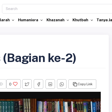
larah
Humaniora
Khazanah
Khutbah
Tanya 
 (Bagian ke-2)
0
Copy Link