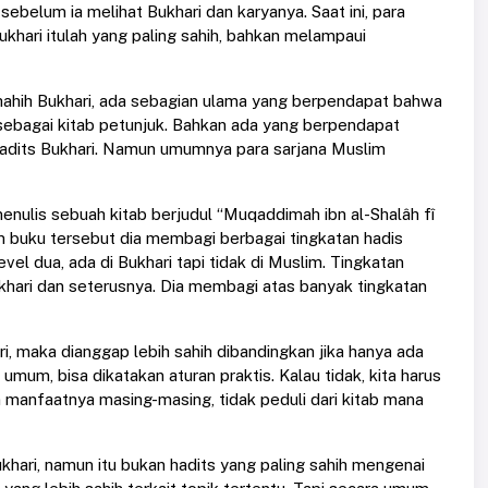
ebelum ia melihat Bukhari dan karyanya. Saat ini, para
ari itulah yang paling sahih, bahkan melampaui
hih Bukhari, ada sebagian ulama yang berpendapat bahwa
 sebagai kitab petunjuk. Bahkan ada yang berpendapat
 hadits Bukhari. Namun umumnya para sarjana Muslim
nulis sebuah kitab berjudul “Muqaddimah ibn al-Shalâh fî
am buku tersebut dia membagi berbagai tingkatan hadis
evel dua, ada di Bukhari tapi tidak di Muslim. Tingkatan
ukhari dan seterusnya. Dia membagi atas banyak tingkatan
ri, maka dianggap lebih sahih dibandingkan jika hanya ada
 umum, bisa dikatakan aturan praktis. Kalau tidak, kita harus
 manfaatnya masing-masing, tidak peduli dari kitab mana
hari, namun itu bukan hadits yang paling sahih mengenai