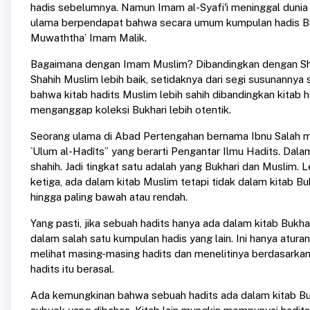
hadis sebelumnya. Namun Imam al-Syafi'i meninggal dunia s
ulama berpendapat bahwa secara umum kumpulan hadis Bukh
Muwaththa’ Imam Malik.
Bagaimana dengan Imam Muslim? Dibandingkan dengan Sha
Shahih Muslim lebih baik, setidaknya dari segi susunannya
bahwa kitab hadits Muslim lebih sahih dibandingkan kitab
menganggap koleksi Bukhari lebih otentik.
Seorang ulama di Abad Pertengahan bernama Ibnu Salah me
`Ulum al-Hadîts” yang berarti Pengantar Ilmu Hadits. Dal
shahih. Jadi tingkat satu adalah yang Bukhari dan Muslim. L
ketiga, ada dalam kitab Muslim tetapi tidak dalam kitab B
hingga paling bawah atau rendah.
Yang pasti, jika sebuah hadits hanya ada dalam kitab Bukha
dalam salah satu kumpulan hadis yang lain. Ini hanya aturan
melihat masing-masing hadits dan menelitinya berdasarkan
hadits itu berasal.
Ada kemungkinan bahwa sebuah hadits ada dalam kitab Buk