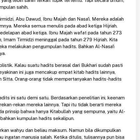
ang lebih sahih terkait topik tertentu. Tapi secara umum,
umpulan sahih.
irmidzi, Abu Dawud, Ibnu Majah dan Nasa'i. Mereka adalah
lumnya. Mereka semua menulis pada abad ketiga Hijriah.
kedelapan abad ketiga. Ibnu Majah wafat pada tahun 273
, Imam Tirmidzi meninggal pada tahun 279 Hijriah. Kita
reka melakukan pengumpulan hadits. Bahkan Al-Nasa'i
ya.
istik. Kalau suatu hadits berasal dari Bukhari sudah pasti
keyakinan ini juga mencakup empat kitab hadits lainnya,
 Sitta. Orang-orang tidak mempertanyakan hadits-hadits
dits ini satu demi satu. Berdasarkan penelitian ini, keenam
rekan-rekan mereka lainnya. Tapi itu tidak berarti mereka
 prinsip bahwa hanya Kitabullah yang sempurna, yaitu Al-
 bahkan kumpulan hadits sekalipun.
kan wahyu dan beliau maksum. Namun bila dikumpulkan
ingatan manusia salah. Ketika ditulis, tulisannya pun bisa