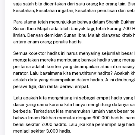
saja salah bila diceritakan dari satu orang ke orang lain. Bi
kesalahan; kesalahan ingatan, kesalahan penulisan dan seb
Para ulama telah menunjukkan bahwa dalam Shahih Bukhari
Sunan Ibnu Majah ada lebih banyak lagi, lebih kurang 700
ilmiah. Dengan demikian Sunan Ibnu Majah dianggap kitab h
antara enam orang penulis hadits.
Semua kolektor hadits ini harus menyaring sejumlah besa
mengatakan mereka membuang banyak hadits yang meraguka
pertama adalah konten yang disampaikan atau informasinya
narator. Lalu bagaimana kita menghitung hadits? Apakah kit
adalah data yang disampaikan dalam hadits. A ini dihubungk
perawi tiga, dan rantai perawi empat.
Lalu apakah kita menghitung ini sebagai empat hadis yang
dasar yang sama karena kita hanya menghitung datanya saja
berbeda. Terkadang kita menemukan jumlah yang besar tent
bahwa Imam Bukhari memulai dengan 600.000 hadits, nam
berisi sekitar 7.000 hadits. Lalu jika kita persempit lagi
menjadi sekitar 3.000 hadis.