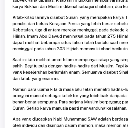
subyek yang dibahas. Kitab lain mungkin mempunyai hadits y
karya Bukhari dan Muslim dikenal sebagai shahihain, dua k
Kitab-kitab lainnya disebut Sunan, yang merupakan karya T
penulis dari bekas Kerajaan Persia yang lebih besar sebe
Kebetulan, tiga di antara mereka meninggal pada dekade 
Hijriah, Imam Abu Dawud meninggal pada tahun 275 Hijriah
dapat melihat beberapa ratus tahun telah berlalu saat me
meninggal pada tahun 303 Hijriah memasuki abad berikutn
Saat ini kita melihat umat Islam mempunyai sikap yang simpl
sahih. Begitu pula dengan hadits-hadits dari Muslim. Tapi 
yang keseleruhan berjumlah enam. Semuanya disebut Sihah
dari kitab yang enam ini.
Namun para ulama kita di masa lalu telah meneliti hadits-ha
orang ini muncul sebagai kolektor yang lebih baik daripada 
benar-benar sempurna. Para sarjana Muslim berpegang pada
Qur’an. Setiap karya manusia pasti mengandung kesalahan,
Apa yang diucapkan Nabi Muhammad SAW adalah berdasar
oleh individu dan disimpan dalam memori, maka memori atau 