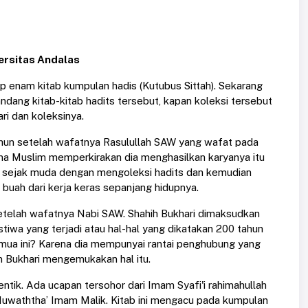
ersitas Andalas
 enam kitab kumpulan hadis (Kutubus Sittah). Sekarang
ndang kitab-kitab hadits tersebut, kapan koleksi tersebut
ri dan koleksinya.
tahun setelah wafatnya Rasulullah SAW yang wafat pada
rjana Muslim memperkirakan dia menghasilkan karyanya itu
ya sejak muda dengan mengoleksi hadits dan kemudian
buah dari kerja keras sepanjang hidupnya.
 setelah wafatnya Nabi SAW. Shahih Bukhari dimaksudkan
tiwa yang terjadi atau hal-hal yang dikatakan 200 tahun
ua ini? Karena dia mempunyai rantai penghubung yang
Bukhari mengemukakan hal itu.
ntik. Ada ucapan tersohor dari Imam Syafi'i rahimahullah
 Muwaththa’ Imam Malik. Kitab ini mengacu pada kumpulan