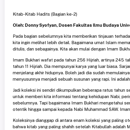
Kitab-Kitab Hadits (Bagian ke-2)
Oleh: Donny Syofyan, Dosen Fakultas Ilmu Budaya Univ
Pada bagian sebelumnya kita memberikan tinjauan terhadap
kita ingin melihat lebih detail. Bagaimana umat Islam mema
ditulis, dan sebagainya. Kita akan mulai dengan Imam Bukha
Imam Bukhari wafat pada tahun 256 Hijriah, artinya 245 
tahun 11 Hijriah. Dia mempunyai karya yang luar biasa. Sa
menjelang akhir hidupnya. Boleh jadi dia sudah memulain
menyusunnya menjadi sebuah susunan yang rapi. Ini adalah 
Jadi koleksi ini sendiri dikumpulkan beberapa ratus tahun
untuk memberi kita informasi tentang kehidupan Nabi, peris
sebelumnya. Tapi bagaimana Imam Bukhari mengetahui sem
otentik hingga sampai kepada Nabi Muhammad SAW. Imam 
Koleksinya dianggap di antara enam koleksi yang paling ote
bahwa kitab yang paling shahih setelah Kitabullah adalah