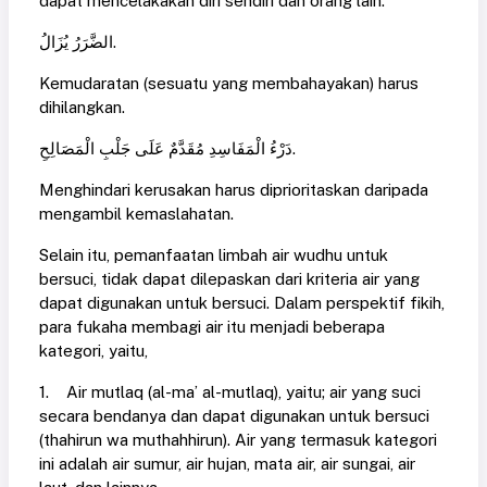
dapat mencelakakan diri sendiri dan orang lain.
الضَّرَرُ يُزَالُ.
Kemudaratan (sesuatu yang membahayakan) harus
dihilangkan.
دَرْءُ الْمَفَاسِدِ مُقَدَّمٌ عَلَى جَلْبِ الْمَصَالِحِ.
Menghindari kerusakan harus diprioritaskan daripada
mengambil kemaslahatan.
Selain itu, pemanfaatan limbah air wudhu untuk
bersuci, tidak dapat dilepaskan dari kriteria air yang
dapat digunakan untuk bersuci. Dalam perspektif fikih,
para fukaha membagi air itu menjadi beberapa
kategori, yaitu,
1. Air mutlaq (al-ma’ al-mutlaq), yaitu; air yang suci
secara bendanya dan dapat digunakan untuk bersuci
(thahirun wa muthahhirun). Air yang termasuk kategori
ini adalah air sumur, air hujan, mata air, air sungai, air