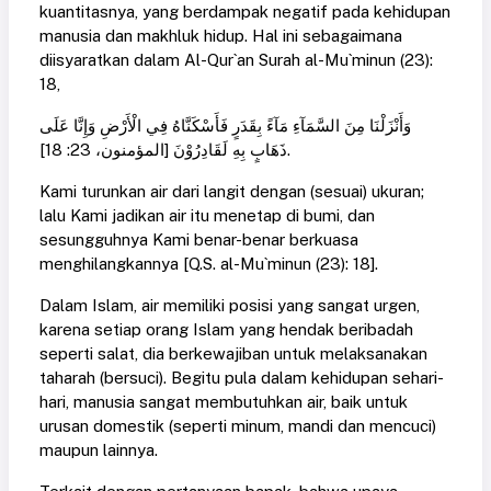
kuantitasnya, yang berdampak negatif pada kehidupan
manusia dan makhluk hidup. Hal ini sebagaimana
diisyaratkan dalam Al-Qur`an Surah al-Mu`minun (23):
18,
وَأَنْزَلْنَا مِنَ السَّمَآءِ مَآءً بِقَدَرٍ فَأَسْكَنَّاهُ فِي الْأَرْضِ وَإِنَّا عَلَى
ذَهَابٍ بِهِ لَقَادِرُوْنَ [المؤمنون، 23: 18].
Kami turunkan air dari langit dengan (sesuai) ukuran;
lalu Kami jadikan air itu menetap di bumi, dan
sesungguhnya Kami benar-benar berkuasa
menghilangkannya [Q.S. al-Mu`minun (23): 18].
Dalam Islam, air memiliki posisi yang sangat urgen,
karena setiap orang Islam yang hendak beribadah
seperti salat, dia berkewajiban untuk melaksanakan
taharah (bersuci). Begitu pula dalam kehidupan sehari-
hari, manusia sangat membutuhkan air, baik untuk
urusan domestik (seperti minum, mandi dan mencuci)
maupun lainnya.