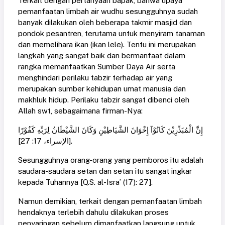
Terkait dengan pertanyaan bapak, bahwa upaya
pemanfaatan limbah air wudhu sesungguhnya sudah
banyak dilakukan oleh beberapa takmir masjid dan
pondok pesantren, terutama untuk menyiram tanaman
dan memelihara ikan (ikan lele). Tentu ini merupakan
langkah yang sangat baik dan bermanfaat dalam
rangka memanfaatkan Sumber Daya Air serta
menghindari perilaku tabzir terhadap air yang
merupakan sumber kehidupan umat manusia dan
makhluk hidup. Perilaku tabzir sangat dibenci oleh
Allah swt, sebagaimana firman-Nya:
إِنَّ الْمُبَذِّرِيْنَ كَانُوْآ إِخْوَانَ الشَّيَاطِيْنِ وَكَانَ الشَّيْطَانُ لِرَبِّهِ كَفُوْرًا
[الإسراء، 17: 27].
Sesungguhnya orang-orang yang pemboros itu adalah
saudara-saudara setan dan setan itu sangat ingkar
kepada Tuhannya [Q.S. al-Isra’ (17): 27].
Namun demikian, terkait dengan pemanfaatan limbah
hendaknya terlebih dahulu dilakukan proses
penyaringan sebelum dimanfaatkan langsung untuk