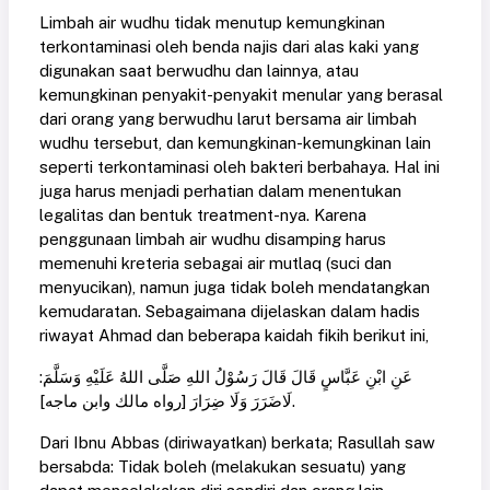
Limbah air wudhu tidak menutup kemungkinan
terkontaminasi oleh benda najis dari alas kaki yang
digunakan saat berwudhu dan lainnya, atau
kemungkinan penyakit-penyakit menular yang berasal
dari orang yang berwudhu larut bersama air limbah
wudhu tersebut, dan kemungkinan-kemungkinan lain
seperti terkontaminasi oleh bakteri berbahaya. Hal ini
juga harus menjadi perhatian dalam menentukan
legalitas dan bentuk treatment-nya. Karena
penggunaan limbah air wudhu disamping harus
memenuhi kreteria sebagai air mutlaq (suci dan
menyucikan), namun juga tidak boleh mendatangkan
kemudaratan. Sebagaimana dijelaskan dalam hadis
riwayat Ahmad dan beberapa kaidah fikih berikut ini,
عَنِ ابْنِ عَبَّاسٍ قَالَ قَالَ رَسُوْلُ اللهِ صَلَّى اللهُ عَلَيْهِ وَسَلَّمَ:
لَاضَرَرَ وَلَا ضِرَارَ [رواه مالك وابن ماجه].
Dari Ibnu Abbas (diriwayatkan) berkata; Rasullah saw
bersabda: Tidak boleh (melakukan sesuatu) yang