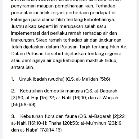
penyiraman maupun pemeliharaan ikan. Terhadap
persoalan ini tidak terjadi perbedaan pendapat di
kalangan para ulama fikih tentang kebolehannya.
Justru sikap seperti ini merupakan salah satu
implementasi dari perilaku ramah terhadap air dan
lingkungan. Sikap ramah terhadap air dan lingkungan
telah dijelaskan dalam Putusan Tarjih tentang Fikih Air.
Dalam Putusan tersebut dijelaskan tentang urgensi
atau pentingnya air bagi kehidupan makhluk hidup,
antara lain,
1. Untuk ibadah (wudhu) (Q.S. al-Ma`idah [5]:6)
2. Kebutuhan domestik manusia (Q.S. al-Baqarah
[2]:60; al-Hijr [15]:22; al-Nahl [16]:10; dan al-Waqi’ah
[56]:68-69)
3. Kebutuhan flora dan fauna (Q.S. al-Baqarah [2]:22;
al-Nahl [16]:10-11; Thaha [20]:53; al-Mu`minun [23]:19;
dan al-Naba’ [78]:14-16)