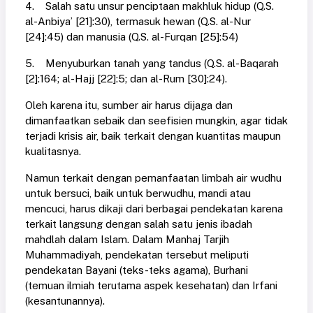
4. Salah satu unsur penciptaan makhluk hidup (Q.S.
al-Anbiya’ [21]:30), termasuk hewan (Q.S. al-Nur
[24]:45) dan manusia (Q.S. al-Furqan [25]:54)
5. Menyuburkan tanah yang tandus (Q.S. al-Baqarah
[2]:164; al-Hajj [22]:5; dan al-Rum [30]:24).
Oleh karena itu, sumber air harus dijaga dan
dimanfaatkan sebaik dan seefisien mungkin, agar tidak
terjadi krisis air, baik terkait dengan kuantitas maupun
kualitasnya.
Namun terkait dengan pemanfaatan limbah air wudhu
untuk bersuci, baik untuk berwudhu, mandi atau
mencuci, harus dikaji dari berbagai pendekatan karena
terkait langsung dengan salah satu jenis ibadah
mahdlah dalam Islam. Dalam Manhaj Tarjih
Muhammadiyah, pendekatan tersebut meliputi
pendekatan Bayani (teks-teks agama), Burhani
(temuan ilmiah terutama aspek kesehatan) dan Irfani
(kesantunannya).