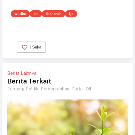
wudhu
air
thaharah
tja
1
Suka
Berita Lainnya
Berita Terkait
Tentang Politik, Pemerintahan, Partai, Dll