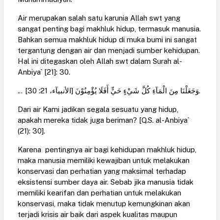
Air merupakan salah satu karunia Allah swt yang
sangat penting bagi makhluk hidup, termasuk manusia.
Bahkan semua makhluk hidup di muka bumi ini sangat
tergantung dengan air dan menjadi sumber kehidupan.
Hal ini ditegaskan oleh Allah swt dalam Surah al-
Anbiya` [21]: 30.
... وَجَعَلْنَا مِنَ الْمَآءِ كُلَّ شَيْءٍ حَيٍّ أَفَلَا يُؤْمِنُوْنَ [الأنبيآء، 21: 30].
Dari air Kami jadikan segala sesuatu yang hidup,
apakah mereka tidak juga beriman? [Q.S. al-Anbiya`
(21): 30].
Karena pentingnya air bagi kehidupan makhluk hidup,
maka manusia memiliki kewajiban untuk melakukan
konservasi dan perhatian yang maksimal terhadap
eksistensi sumber daya air. Sebab jika manusia tidak
memiliki kearifan dan perhatian untuk melakukan
konservasi, maka tidak menutup kemungkinan akan
terjadi krisis air baik dari aspek kualitas maupun