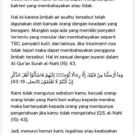
bakteri yang membahayakan atau tidak.
Hal ini karena limbah air wudhu tersebut telah
digunakan oleh banyak orang dengan keadaan yang
beragam. Mungkin saja ada yang memiliki penyakit
tertentu yang menular dan membahayakan seperti
TBC, penyakit kulit, dan lainnya. Jika treatment-nya
tidak tepat maka dapat membahayakan pengguna
limbah tersebut. Hal ini sesuai dengan isyarat dalam
Al-Qur`an Surah al-Nahl (16): 43,
وَمَآ أَرْسَلْنَا مِنْ قَبْلِكَ إِلَّا رِجَالًا نُّوْحِيْۤ إِلَيْهِمْ فَاسْأَلُوْآ أَهْلَ الذِّكْرِ
إِنْ كُنْتُمْ لَا تَعْلَمُوْنَ [النحل، 16: 43].
Kami tidak mengutus sebelum kamu, kecuali orang-
orang lelaki yang Kami beri wahyu kepada mereka;
maka bertanyalah kepada orang yang mempunyai
pengetahuan jika kamu tidak mengetahui [Q.S. al-Nahl
(15): 43].
Jadi, menurut hemat kami, legalitas atau keabsahan