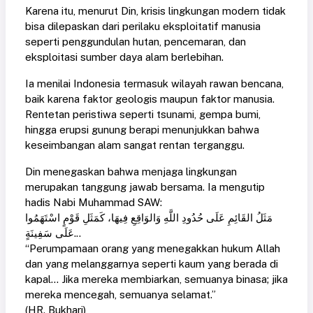
Karena itu, menurut Din, krisis lingkungan modern tidak
bisa dilepaskan dari perilaku eksploitatif manusia
seperti penggundulan hutan, pencemaran, dan
eksploitasi sumber daya alam berlebihan.
Ia menilai Indonesia termasuk wilayah rawan bencana,
baik karena faktor geologis maupun faktor manusia.
Rentetan peristiwa seperti tsunami, gempa bumi,
hingga erupsi gunung berapi menunjukkan bahwa
keseimbangan alam sangat rentan terganggu.
Din menegaskan bahwa menjaga lingkungan
merupakan tanggung jawab bersama. Ia mengutip
hadis Nabi Muhammad SAW:
مَثَلُ القَائِمِ عَلَى حُدُودِ اللَّهِ وَالوَاقِعِ فِيهَا، كَمَثَلِ قَوْمٍ اسْتَهَمُوا
عَلَى سَفِينَةٍ...
“Perumpamaan orang yang menegakkan hukum Allah
dan yang melanggarnya seperti kaum yang berada di
kapal… Jika mereka membiarkan, semuanya binasa; jika
mereka mencegah, semuanya selamat.”
(HR. Bukhari)