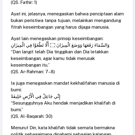
(QS. Fathir: 1)
Ayat ini, jelasnya, menegaskan bahwa penciptaan alam
bukan peristiwa tanpa tujuan, melainkan mengandung
fitrah keseimbangan yang harus dijaga manusia.
Ayat lain menegaskan prinsip keseimbangan:
وَالسَّمَاءَ رَفَعَهَا وَوَضَعَ الْمِيزَانَ ۝ أَلَّا تَطْغَوْا فِي الْمِيزَانِ
“Dan langit telah Dia tinggikan dan Dia letakkan
keseimbangan, agar kamu tidak merusak
keseimbangan itu.”
(QS. Ar-Rahman: 7–8)
Ia juga menegaskan mandat kekhalifahan manusia di
bumi:
إِنِّي جَاعِلٌ فِي الْأَرْضِ خَلِيفَةً
“Sesungguhnya Aku hendak menjadikan khalifah di
bumi.”
(QS. Al-Baqarah: 30)
Menurut Din, kata khalifah tidak semata bermakna
politik sebagaimana dipahami sebagian kalangan,