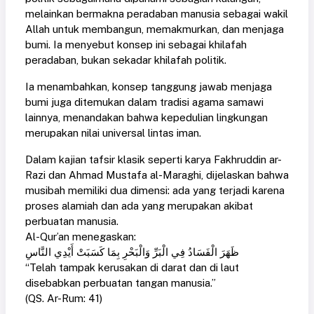
melainkan bermakna peradaban manusia sebagai wakil
Allah untuk membangun, memakmurkan, dan menjaga
bumi. Ia menyebut konsep ini sebagai khilafah
peradaban, bukan sekadar khilafah politik.
Ia menambahkan, konsep tanggung jawab menjaga
bumi juga ditemukan dalam tradisi agama samawi
lainnya, menandakan bahwa kepedulian lingkungan
merupakan nilai universal lintas iman.
Dalam kajian tafsir klasik seperti karya Fakhruddin ar-
Razi dan Ahmad Mustafa al-Maraghi, dijelaskan bahwa
musibah memiliki dua dimensi: ada yang terjadi karena
proses alamiah dan ada yang merupakan akibat
perbuatan manusia.
Al-Qur’an menegaskan:
ظَهَرَ الْفَسَادُ فِي الْبَرِّ وَالْبَحْرِ بِمَا كَسَبَتْ أَيْدِي النَّاسِ
“Telah tampak kerusakan di darat dan di laut
disebabkan perbuatan tangan manusia.”
(QS. Ar-Rum: 41)