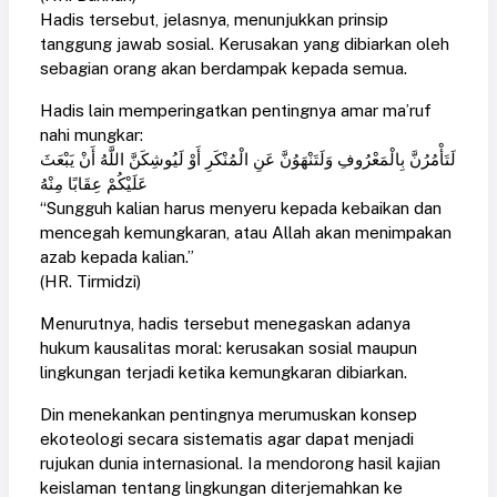
Hadis tersebut, jelasnya, menunjukkan prinsip
tanggung jawab sosial. Kerusakan yang dibiarkan oleh
sebagian orang akan berdampak kepada semua.
Hadis lain memperingatkan pentingnya amar ma’ruf
nahi mungkar:
لَتَأْمُرُنَّ بِالْمَعْرُوفِ وَلَتَنْهَوُنَّ عَنِ الْمُنْكَرِ أَوْ لَيُوشِكَنَّ اللَّهُ أَنْ يَبْعَثَ
عَلَيْكُمْ عِقَابًا مِنْهُ
“Sungguh kalian harus menyeru kepada kebaikan dan
mencegah kemungkaran, atau Allah akan menimpakan
azab kepada kalian.”
(HR. Tirmidzi)
Menurutnya, hadis tersebut menegaskan adanya
hukum kausalitas moral: kerusakan sosial maupun
lingkungan terjadi ketika kemungkaran dibiarkan.
Din menekankan pentingnya merumuskan konsep
ekoteologi secara sistematis agar dapat menjadi
rujukan dunia internasional. Ia mendorong hasil kajian
keislaman tentang lingkungan diterjemahkan ke