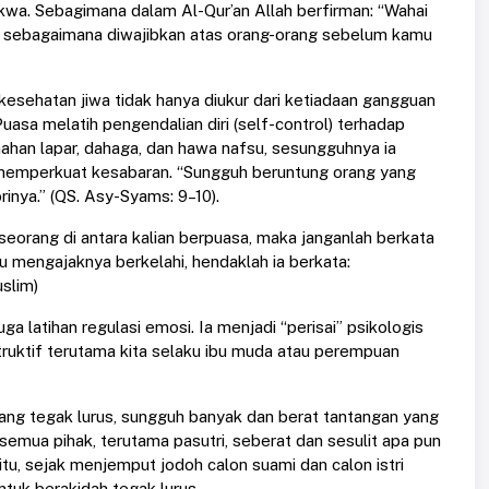
kwa. Sebagimana dalam Al-Qur’an Allah berfirman: “Wahai
a sebagaimana diwajibkan atas orang-orang sebelum kamu
kesehatan jiwa tidak hanya diukur dari ketiadaan gangguan
 Puasa melatih pengendalian diri (self-control) terhadap
han lapar, dahaga, dan hawa nafsu, sesungguhnya ia
memperkuat kesabaran. “Sungguh beruntung orang yang
inya.” (QS. Asy-Syams: 9–10).
h seorang di antara kalian berpuasa, maka janganlah berkata
u mengajaknya berkelahi, hendaklah ia berkata:
slim)
 latihan regulasi emosi. Ia menjadi “perisai” psikologis
truktif terutama kita selaku ibu muda atau perempuan
yang tegak lurus, sungguh banyak dan berat tantangan yang
semua pihak, terutama pasutri, seberat dan sesulit apa pun
itu, sejak menjemput jodoh calon suami dan calon istri
tuk berakidah tegak lurus.