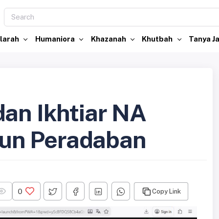
larah
Humaniora
Khazanah
Khutbah
Tanya 
dan Ikhtiar NA
un Peradaban
0
Copy Link