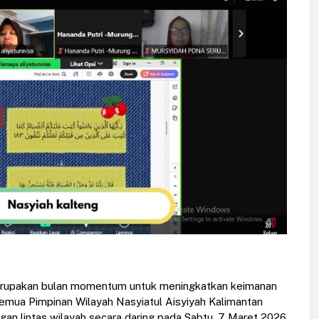
rupakan bulan momentum untuk meningkatkan keimanan
semua Pimpinan Wilayah Nasyiatul Aisyiyah Kalimantan
an lintas wilayah secara daring pada Sabtu, 7 Maret 2026.