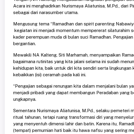
Acara ini menghadirkan Nurismaya Aliatunisa, M.Pd., dari P
sebagai dari narasumber utama.
Mengusung tema “Ramadhan dan spirit parenting Nabawiya
kegiatan ini menjadi momentum mempererat silaturahim 
kader perempuan muda di bulan suci Ramadhan. Pengajian d
bergantian.
Mewakili NA Kalteng, Siti Marhamah, menyampaikan Ramadh
bagaimana rutinitas yang kita jalani selama ini sudah me
kehidupan kita, baik untuk diri kita sendiri serta lingkun
kebaikkan (isi) ceramah pada kali ini.
“Pengajian sebagai renungan kita dalam menjalani bulan y
menjadi pribadi yang dapat membangun Peradaban yang be
ungkapnya.
Sementara Nurismaya Aliatunisa, M.Pd., selaku pemeter
ritual tahunan, tetapi ruang transformasi diri yang menyelu
yang menyentuh dimensi lahir dan batin. Karena itu, Ram
(tempat) pemurnian hati baik itu hawa nafsu yang sering 