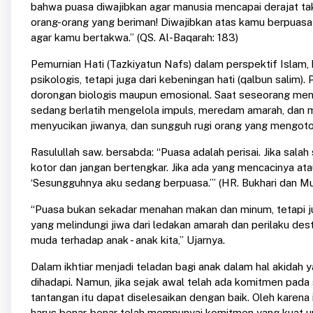
bahwa puasa diwajibkan agar manusia mencapai derajat ta
orang-orang yang beriman! Diwajibkan atas kamu berpuas
agar kamu bertakwa.” (QS. Al-Baqarah: 183)
Pemurnian Hati (Tazkiyatun Nafs) dalam perspektif Islam, 
psikologis, tetapi juga dari kebeningan hati (qalbun salim).
dorongan biologis maupun emosional. Saat seseorang mena
sedang berlatih mengelola impuls, meredam amarah, dan 
menyucikan jiwanya, dan sungguh rugi orang yang mengotor
Rasulullah saw. bersabda: “Puasa adalah perisai. Jika sala
kotor dan jangan bertengkar. Jika ada yang mencacinya ata
‘Sesungguhnya aku sedang berpuasa.’” (HR. Bukhari dan Mu
“Puasa bukan sekadar menahan makan dan minum, tetapi juga
yang melindungi jiwa dari ledakan amarah dan perilaku des
muda terhadap anak - anak kita,” Ujarnya.
Dalam ikhtiar menjadi teladan bagi anak dalam hal akidah 
dihadapi. Namun, jika sejak awal telah ada komitmen pada 
tantangan itu dapat diselesaikan dengan baik. Oleh karena 
harus benar-benar telah mempunyai komitmen yang kuat un