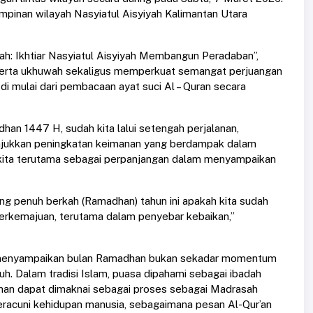
impinan wilayah Nasyiatul Aisyiyah Kalimantan Utara
h: Ikhtiar Nasyiatul Aisyiyah Membangun Peradaban”,
serta ukhuwah sekaligus memperkuat semangat perjuangan
i mulai dari pembacaan ayat suci Al – Quran secara
an 1447 H, sudah kita lalui setengah perjalanan,
nunjukkan peningkatan keimanan yang berdampak dalam
gan kita terutama sebagai perpanjangan dalam menyampaikan
ang penuh berkah (Ramadhan) tahun ini apakah kita sudah
rkemajuan, terutama dalam penyebar kebaikan,”
i menyampaikan bulan Ramadhan bukan sekadar momentum
ruh. Dalam tradisi Islam, puasa dipahami sebagai ibadah
adhan dapat dimaknai sebagai proses sebagai Madrasah
meracuni kehidupan manusia, sebagaimana pesan Al-Qur’an