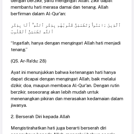
dengan berzikir, yaitu mengingat Allah. Zikir dapat
membantu hati merasa damai dan tenang. Allah
berfirman dalam Al-Qur'an:
ٱلَّذِينَ ءَامَنُوا۟ وَتَطْمَئِنُّ قُلُوبُهُم بِذِكْرِ ٱللَّهِ ۗ أَلَا بِذِكْرِ
ٱللَّهِ تَطْمَئِنُّ ٱلْقُلُوبُ
“Ingatlah, hanya dengan mengingat Allah hati menjadi
tenang.”
(QS. Ar-Ra'du: 28)
Ayat ini menunjukkan bahwa ketenangan hati hanya
dapat dicapai dengan mengingat Allah, baik melalui
dzikir, doa, maupun membaca Al-Qur'an. Dengan rutin
berzikir, seseorang akan lebih mudah untuk
menenangkan pikiran dan merasakan kedamaian dalam
jiwanya.
2. Berserah Diri kepada Allah
Mengistirahatkan hati juga berarti berserah diri