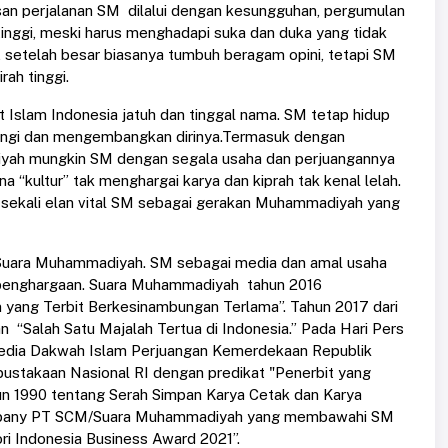
san perjalanan SM dilalui dengan kesungguhan, pergumulan
tinggi, meski harus menghadapi suka dan duka yang tidak
i, setelah besar biasanya tumbuh beragam opini, tetapi SM
rah tinggi.
t Islam Indonesia jatuh dan tinggal nama. SM tetap hidup
ungi dan mengembangkan dirinya.Termasuk dengan
iyah mungkin SM dengan segala usaha dan perjuangannya
 “kultur” tak menghargai karya dan kiprah tak kenal lelah.
 sekali elan vital SM sebagai gerakan Muhammadiyah yang
n Suara Muhammadiyah. SM sebagai media dan amal usaha
penghargaan. Suara Muhammadiyah tahun 2016
 yang Terbit Berkesinambungan Terlama”. Tahun 2017 dari
“Salah Satu Majalah Tertua di Indonesia.” Pada Hari Pers
Media Dakwah Islam Perjuangan Kemerdekaan Republik
ustakaan Nasional RI dengan predikat "Penerbit yang
n 1990 tentang Serah Simpan Karya Cetak dan Karya
ompany PT SCM/Suara Muhammadiyah yang membawahi SM
ri Indonesia Business Award 2021”.