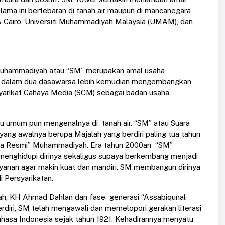
ma ini bertebaran di tanah air maupun di mancanegara
Cairo, Universiti Muhammadiyah Malaysia (UMAM), dan
uhammadiyah atau “SM” merupakan amal usaha
M dalam dua dasawarsa lebih kemudian mengembangkan
Syarikat Cahaya Media (SCM) sebagai badan usaha
 umum pun mengenalnya di tanah air. “SM” atau Suara
ang awalnya berupa Majalah yang berdiri paling tua tahun
rita Resmi” Muhammadiyah. Era tahun 2000an “SM”
enghidupi dirinya sekaligus supaya berkembang menjadi
layanan agar makin kuat dan mandiri. SM membangun dirinya
i Persyarikatan.
ah, KH Ahmad Dahlan dan fase generasi “Assabiqunal
diri, SM telah mengawali dan memelopori gerakan literasi
hasa Indonesia sejak tahun 1921. Kehadirannya menyatu