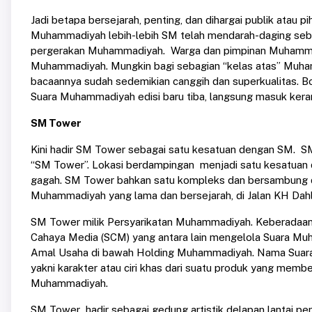
Jadi betapa bersejarah, penting, dan dihargai publik atau p
Muhammadiyah lebih-lebih SM telah mendarah-daging se
pergerakan Muhammadiyah. Warga dan pimpinan Muhammad
Muhammadiyah. Mungkin bagi sebagian “kelas atas” Muham
bacaannya sudah sedemikian canggih dan superkualitas. Bol
Suara Muhammadiyah edisi baru tiba, langsung masuk kera
SM Tower
Kini hadir SM Tower sebagai satu kesatuan dengan SM. S
“SM Tower”. Lokasi berdampingan menjadi satu kesatuan 
gagah. SM Tower bahkan satu kompleks dan bersambung
Muhammadiyah yang lama dan bersejarah, di Jalan KH Dahl
SM Tower milik Persyarikatan Muhammadiyah. Keberadaan
Cahaya Media (SCM) yang antara lain mengelola Suara M
Amal Usaha di bawah Holding Muhammadiyah. Nama Suara 
yakni karakter atau ciri khas dari suatu produk yang mem
Muhammadiyah.
SM Tower hadir sebagai gedung artistik delapan lantai pe