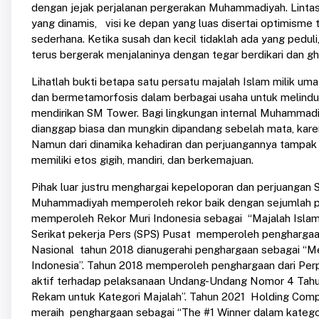
dengan jejak perjalanan pergerakan Muhammadiyah. Linta
yang dinamis, visi ke depan yang luas disertai optimisme 
sederhana. Ketika susah dan kecil tidaklah ada yang pedul
terus bergerak menjalaninya dengan tegar berdikari dan ghi
Lihatlah bukti betapa satu persatu majalah Islam milik uma
dan bermetamorfosis dalam berbagai usaha untuk melind
mendirikan SM Tower. Bagi lingkungan internal Muhammad
dianggap biasa dan mungkin dipandang sebelah mata, karena
Namun dari dinamika kehadiran dan perjuangannya tampak
memiliki etos gigih, mandiri, dan berkemajuan.
Pihak luar justru menghargai kepeloporan dan perjuanga
Muhammadiyah memperoleh rekor baik dengan sejumlah 
memperoleh Rekor Muri Indonesia sebagai “Majalah Islam
Serikat pekerja Pers (SPS) Pusat memperoleh penghargaan 
Nasional tahun 2018 dianugerahi penghargaan sebagai “
Indonesia”. Tahun 2018 memperoleh penghargaan dari Perp
aktif terhadap pelaksanaan Undang-Undang Nomor 4 Tahu
Rekam untuk Kategori Majalah”. Tahun 2021 Holding C
meraih penghargaan sebagai “The #1 Winner dalam katego