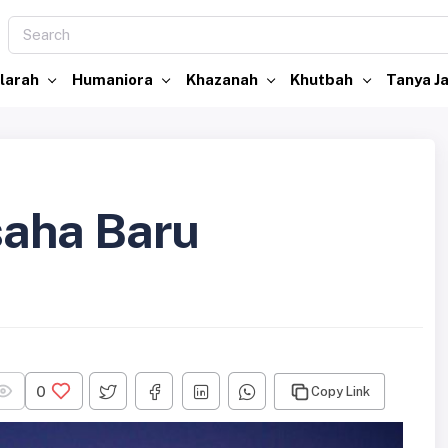
larah
Humaniora
Khazanah
Khutbah
Tanya 
aha Baru
0
Copy Link