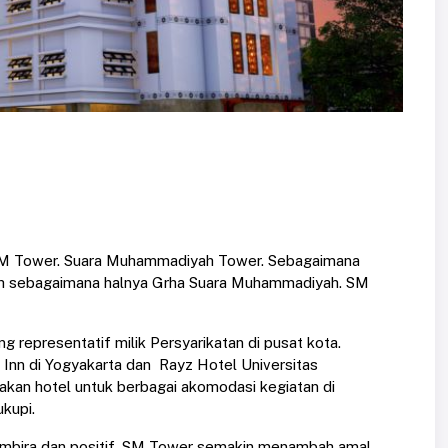
i SM Tower. Suara Muhammadiyah Tower. Sebagaimana
 sebagaimana halnya Grha Suara Muhammadiyah. SM
epresentatif milik Persyarikatan di pusat kota.
a Inn di Yogyakarta dan Rayz Hotel Universitas
kan hotel untuk berbagai akomodasi kegiatan di
kupi.
mbira dan positif. SM Tower semakin menambah amal