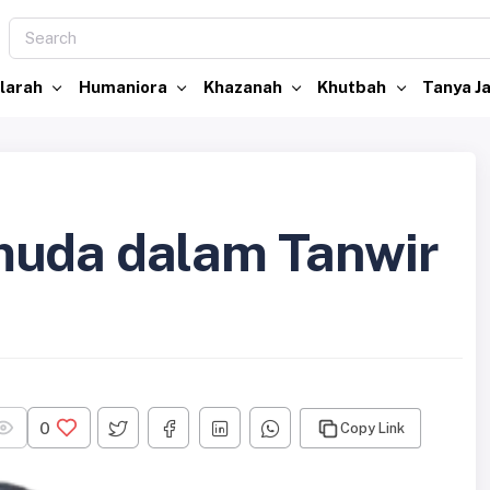
larah
Humaniora
Khazanah
Khutbah
Tanya 
muda dalam Tanwir
0
Copy Link