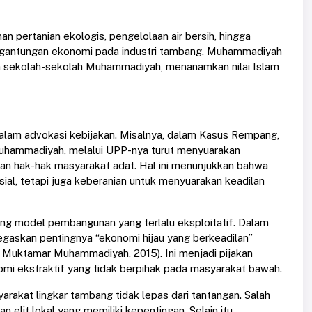
n pertanian ekologis, pengelolaan air bersih, hingga
tergantungan ekonomi pada industri tambang. Muhammadiyah
dan sekolah-sekolah Muhammadiyah, menanamkan nilai Islam
alam advokasi kebijakan. Misalnya, dalam Kasus Rempang,
 Muhammadiyah, melalui UPP-nya turut menyuarakan
an hak-hak masyarakat adat. Hal ini menunjukkan bahwa
al, tetapi juga keberanian untuk menyuarakan keadilan
g model pembangunan yang terlalu eksploitatif. Dalam
askan pentingnya “ekonomi hijau yang berkeadilan”
Muktamar Muhammadiyah, 2015). Ini menjadi pijakan
nomi ekstraktif yang tidak berpihak pada masyarakat bawah.
rakat lingkar tambang tidak lepas dari tantangan. Salah
 elit lokal yang memiliki kepentingan. Selain itu,