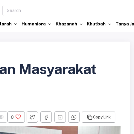
larah
Humaniora
Khazanah
Khutbah
Tanya 
dan Masyarakat
0
Copy Link