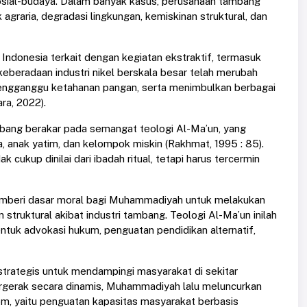
sosial-budaya. Dalam banyak kasus, perusahaan tambang
graria, degradasi lingkungan, kemiskinan struktural, dan
di Indonesia terkait dengan kegiatan ekstraktif, termasuk
beradaan industri nikel berskala besar telah merubah
mengganggu ketahanan pangan, serta menimbulkan berbagai
a, 2022).
ang berakar pada semangat teologi Al-Ma’un, yang
anak yatim, dan kelompok miskin (Rakhmat, 1995 : 85).
cukup dinilai dari ibadah ritual, tetapi harus tercermin
memberi dasar moral bagi Muhammadiyah untuk melakukan
ruktural akibat industri tambang. Teologi Al-Ma’un inilah
ntuk advokasi hukum, penguatan pendidikan alternatif,
ategis untuk mendampingi masyarakat di sekitar
ergerak secara dinamis, Muhammadiyah lalu meluncurkan
 yaitu penguatan kapasitas masyarakat berbasis