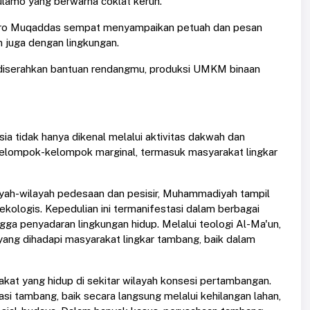
lamo yang berwarna coklat keruh.
Busyro Muqaddas sempat menyampaikan petuah dan pesan
n juga dengan lingkungan.
diserahkan bantuan rendangmu, produksi UMKM binaan
a tidak hanya dikenal melalui aktivitas dakwah dan
 kelompok-kelompok marginal, termasuk masyarakat lingkar
layah-wilayah pedesaan dan pesisir, Muhammadiyah tampil
kologis. Kepedulian ini termanifestasi dalam berbagai
ga penyadaran lingkungan hidup. Melalui teologi Al-Ma'un,
g dihadapi masyarakat lingkar tambang, baik dalam
at yang hidup di sekitar wilayah konsesi pertambangan.
i tambang, baik secara langsung melalui kehilangan lahan,