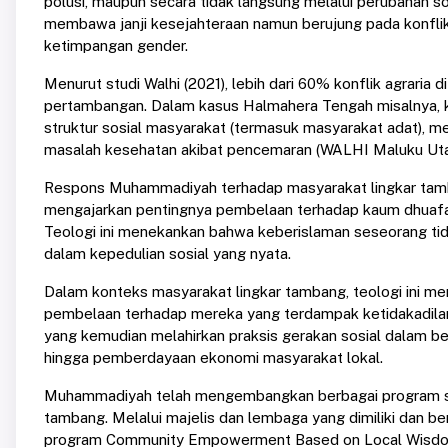
polusi, maupun secara tidak langsung melalui perubahan 
membawa janji kesejahteraan namun berujung pada konflik a
ketimpangan gender.
Menurut studi Walhi (2021), lebih dari 60% konflik agraria 
pertambangan. Dalam kasus Halmahera Tengah misalnya, ke
struktur sosial masyarakat (termasuk masyarakat adat), 
masalah kesehatan akibat pencemaran (WALHI Maluku Utar
Respons Muhammadiyah terhadap masyarakat lingkar tamb
mengajarkan pentingnya pembelaan terhadap kaum dhuafa, 
Teologi ini menekankan bahwa keberislaman seseorang tidak 
dalam kepedulian sosial yang nyata.
Dalam konteks masyarakat lingkar tambang, teologi ini 
pembelaan terhadap mereka yang terdampak ketidakadilan st
yang kemudian melahirkan praksis gerakan sosial dalam be
hingga pemberdayaan ekonomi masyarakat lokal.
Muhammadiyah telah mengembangkan berbagai program str
tambang. Melalui majelis dan lembaga yang dimiliki dan b
program Community Empowerment Based on Local Wisdom,