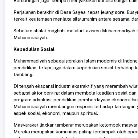
Rombongan juga sempat menyaksikan kondisi sungai Luku
Perjalanan berakhir di Desa Sagea, tepat jelang sore. 
terkait keutamaan menjaga silaturrahim antara sesama, da
Sebelum shalat maghrib, melalui Lazismu Muhammadiyah 
Muhammadiyah.
Kepedulian Sosial
Muhammadiyah sebagai gerakan Islam modernis di Indonesi
pendidikan, tetapi juga dalam kepedulian sosial terhadap
tambang.
Di tengah ekspansi industri ekstraktif yang merambah wi
sebagai aktor penting dalam membela keadilan sosial dan e
program advokasi, pendidikan, pemberdayaan ekonomi, hing
Muhammadiyah membangun respons terhadap tantangan yan
aspek sosial, ekonomi, maupun spiritual.
Masyarakat lingkar tambang merupakan kelompok masyarak
Mereka merupakan komunitas paling terdampak oleh operas