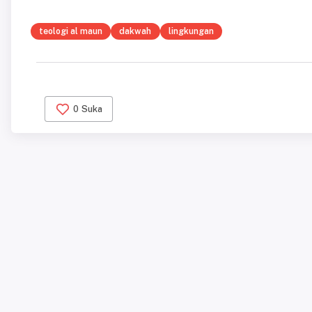
teologi al maun
dakwah
lingkungan
0
Suka