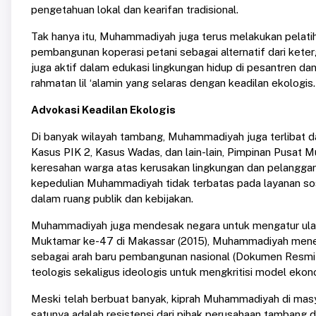
pengetahuan lokal dan kearifan tradisional.
Tak hanya itu, Muhammadiyah juga terus melakukan pelatiha
pembangunan koperasi petani sebagai alternatif dari ke
juga aktif dalam edukasi lingkungan hidup di pesantren 
rahmatan lil ‘alamin yang selaras dengan keadilan ekologis.
Advokasi Keadilan Ekologis
Di banyak wilayah tambang, Muhammadiyah juga terlibat d
Kasus PIK 2, Kasus Wadas, dan lain-lain, Pimpinan Pusat
keresahan warga atas kerusakan lingkungan dan pelanggar
kepedulian Muhammadiyah tidak terbatas pada layanan sosi
dalam ruang publik dan kebijakan.
Muhammadiyah juga mendesak negara untuk mengatur ulan
Muktamar ke-47 di Makassar (2015), Muhammadiyah meneg
sebagai arah baru pembangunan nasional (Dokumen Resmi 
teologis sekaligus ideologis untuk mengkritisi model eko
Meski telah berbuat banyak, kiprah Muhammadiyah di masya
satunya adalah resistensi dari pihak perusahaan tambang dan